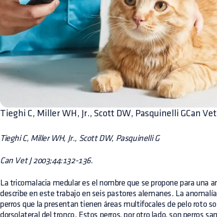
Tieghi C, Miller WH, Jr., Scott DW, Pasquinelli GCan V
Tieghi C, Miller WH, Jr., Scott DW, Pasquinelli G
Can Vet J 2003;44:132-136.
La tricomalacia medular es el nombre que se propone para una a
describe en este trabajo en seis pastores alemanes. La anomalía a
perros que la presentan tienen áreas multifocales de pelo roto so
dorsolateral del tronco. Estos perros, por otro lado, son perros sa