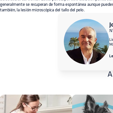
generalmente se recuperan de forma espontánea aunque pueden oc
también, la lesión microscópica del tallo del pelo.
J
N
Li
M
L
A