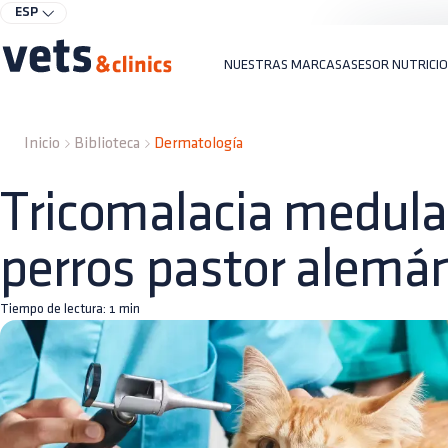
ESP
NUESTRAS MARCAS
ASESOR NUTRICI
Inicio
Biblioteca
Dermatología
Tricomalacia medula
perros pastor alemá
Tiempo de lectura:
1
min