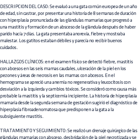
DESCRIPCION DEL CASO: Se evaluó a una gata común europea de un año
de edad, sin castrar, por presentar una historia de 8 semanas de duración
con hiperplasia pronunciada de las glándulas mamarias que progresó a
una mastitis y formación de un absceso de la glándula después de haber
parido hacía 7 días. La gata presentaba anorexia, fiebre y mostraba
malestar. Los gatitos estaban débiles y parecía no recibir buenos
cuidados.
HALLAZGOS CLÍNICOS: en el examen físico se detectó fiebre, mastitis
con abcesos en las seis mamas caudales, ulceración de la piel en los
pezones y áreas de necrosis en las mamas con abcesos. En el
hemograma se apreció una anemia no regenerativa y leucocitosis con
desviación a la izquierda y cambios tóxicos. Se consideró como causa más
probable la mastitis y la septicemia incipiente. La historia de hiperplasia
mamaria desde la segunda semana de gestación sugirió el diagnóstico de
hiperplasia fibroadenomatosa que predisponen a la gata a la
subsiguiente mastitis.
TRATAMIENTO Y SEGUIMIENTO: Se realizó un drenaje quirúrgico de las
glándulas mamarias con absceso, desbridación de la piel necrotizada y se