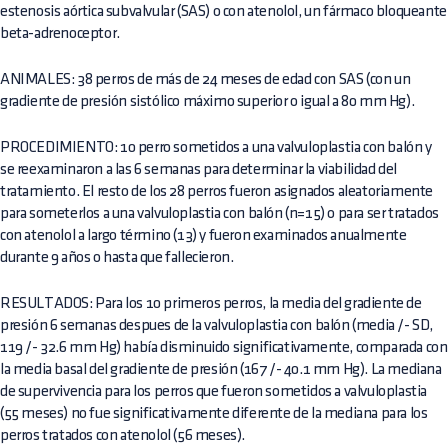
estenosis aórtica subvalvular (SAS) o con atenolol, un fármaco bloqueante
beta-adrenoceptor.
ANIMALES: 38 perros de más de 24 meses de edad con SAS (con un
gradiente de presión sistólico máximo superior o igual a 80 mm Hg).
PROCEDIMIENTO: 10 perro sometidos a una valvuloplastia con balón y
se reexaminaron a las 6 semanas para determinar la viabilidad del
tratamiento. El resto de los 28 perros fueron asignados aleatoriamente
para someterlos a una valvuloplastia con balón (n=15) o para ser tratados
con atenolol a largo término (13) y fueron examinados anualmente
durante 9 años o hasta que fallecieron.
RESULTADOS: Para los 10 primeros perros, la media del gradiente de
presión 6 semanas despues de la valvuloplastia con balón (media /- SD,
119 /- 32.6 mm Hg) había disminuido significativamente, comparada con
la media basal del gradiente de presión (167 /- 40.1 mm Hg). La mediana
de supervivencia para los perros que fueron sometidos a valvuloplastia
(55 meses) no fue significativamente diferente de la mediana para los
perros tratados con atenolol (56 meses).