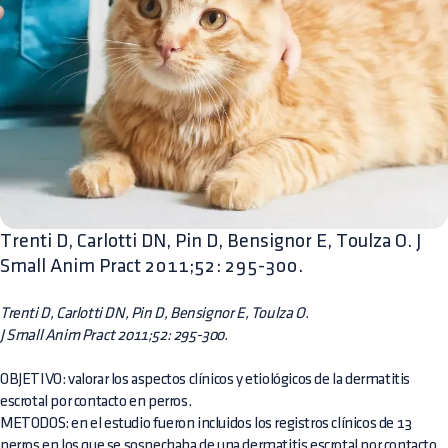
Trenti D, Carlotti DN, Pin D, Bensignor E, Toulza O. J
Small Anim Pract 2011;52: 295-300.
Trenti D, Carlotti DN, Pin D, Bensignor E, Toulza O.
J Small Anim Pract 2011;52: 295-300.
OBJETIVO: valorar los aspectos clínicos y etiológicos de la dermatitis
escrotal por contacto en perros.
METODOS: en el estudio fueron incluidos los registros clínicos de 13
perros en los que se sospechaba de una dermatitis escrotal por contacto.