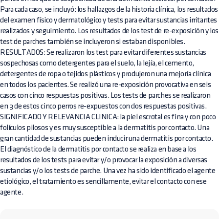
Para cada caso, se incluyó: los hallazgos de la historia clínica, los resultados
del examen físico y dermatológico y tests para evitar sustancias irritantes
realizados y seguimiento. Los resultados de los test de re-exposición y los
test de parches también se incluyeron si estaban disponibles.
RESULTADOS: Se realizaron los test para evitar diferentes sustancias
sospechosas como detergentes para el suelo, la lejía, el cemento,
detergentes de ropa o tejidos plásticos y produjeron una mejoría clínica
en todos los pacientes. Se realizó una re-exposición provocativa en seis
casos con cinco respuestas positivas. Los tests de parches se realizaron
en 3 de estos cinco perros re-expuestos con dos respuestas positivas.
SIGNIFICADO Y RELEVANCIA CLINICA: la piel escrotal es fina y con poco
folículos pilosos y es muy susceptible a la dermatitis por contacto. Una
gran cantidad de sustancias pueden inducir una dermatitis por contacto.
El diagnóstico de la dermatitis por contacto se realiza en base a los
resultados de los tests para evitar y/o provocar la exposición a diversas
sustancias y/o los tests de parche. Una vez ha sido identificado el agente
etiológico, el tratamiento es sencillamente, evitar el contacto con ese
agente.