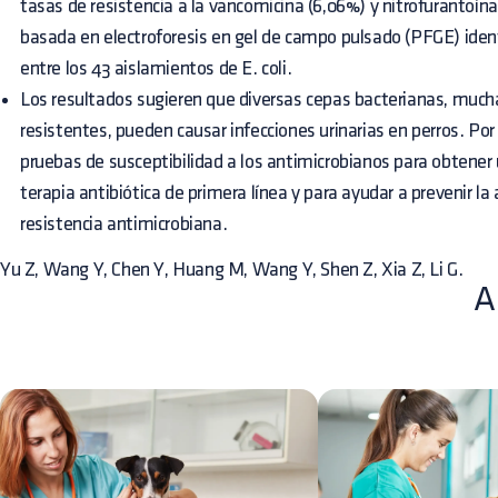
tasas de resistencia a la vancomicina (6,06%) y nitrofurantoína 
basada en electroforesis en gel de campo pulsado (PFGE) iden
entre los 43 aislamientos de E. coli.
Los resultados sugieren que diversas cepas bacterianas, mucha
resistentes, pueden causar infecciones urinarias en perros. Por 
pruebas de susceptibilidad a los antimicrobianos para obtener 
terapia antibiótica de primera línea y para ayudar a prevenir la
resistencia antimicrobiana.
Yu Z, Wang Y, Chen Y, Huang M, Wang Y, Shen Z, Xia Z, Li G.
A