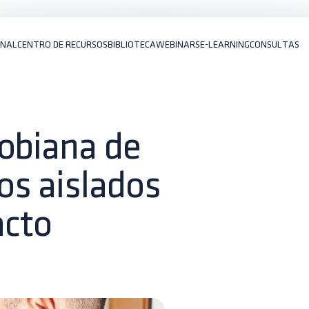
ONAL
CENTRO DE RECURSOS
BIBLIOTECA
WEBINARS
E-LEARNING
CONSULTAS
robiana de
os aislados
acto