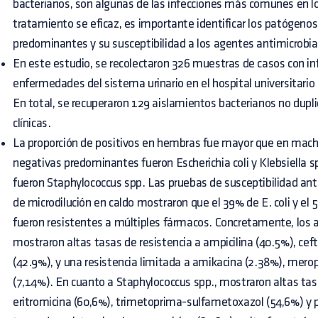
bacterianos, son algunas de las infecciones más comunes en lo
tratamiento se eficaz, es importante identificar los patógeno
predominantes y su susceptibilidad a los agentes antimicrobi
En este estudio, se recolectaron 326 muestras de casos con inf
enfermedades del sistema urinario en el hospital universitario 
En total, se recuperaron 129 aislamientos bacterianos no dup
clínicas.
La proporción de positivos en hembras fue mayor que en mach
negativas predominantes fueron Escherichia coli y Klebsiella s
fueron Staphylococcus spp. Las pruebas de susceptibilidad ant
de microdilución en caldo mostraron que el 39% de E. coli y el
fueron resistentes a múltiples fármacos. Concretamente, los a
mostraron altas tasas de resistencia a ampicilina (40.5%), ceft
(42.9%), y una resistencia limitada a amikacina (2.38%), mer
(7,14%). En cuanto a Staphylococcus spp., mostraron altas tasa
eritromicina (60,6%), trimetoprima-sulfametoxazol (54,6%) y pe