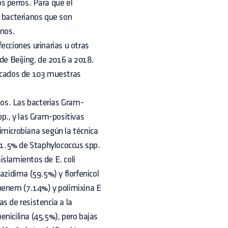
s perros. Para que el
s bacterianos que son
anos.
ecciones urinarias u otras
de Beijing, de 2016 a 2018.
licados de 103 muestras
os. Las bacterias Gram-
pp., y las Gram-positivas
imicrobiana según la técnica
 51.5% de Staphylococcus spp.
islamientos de E. coli
azidima (59.5%) y florfenicol
openem (7.14%) y polimixina E
s de resistencia a la
nicilina (45,5%), pero bajas