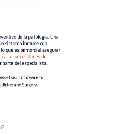
reventivo de la patología. Una
 un sistema inmune con
 lo que es primordial asegurar
a a las necesidades del
r parte del especialista.
vessel sealant device for
edicine and Surgery.
.
da?