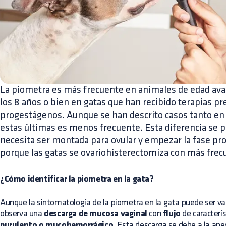
La piometra es más frecuente en animales de edad avan
los 8 años o bien en gatas que han recibido terapias p
progestágenos. Aunque se han descrito casos tanto en
estas últimas es menos frecuente. Esta diferencia se p
necesita ser montada para ovular y empezar la fase pro
porque las gatas se ovariohisterectomiza con más frec
¿Cómo identificar la piometra en la gata?
Aunque la sintomatología de la piometra en la gata puede ser va
observa una
descarga de mucosa vaginal
con
flujo
de caracterí
purulento o mucohemorrágico.
Esta descarga se debe a la apert