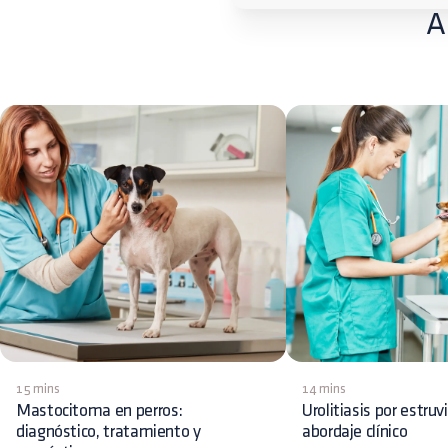
A
15 mins
14 mins
Mastocitoma en perros:
Urolitiasis por estruv
diagnóstico, tratamiento y
abordaje clínico