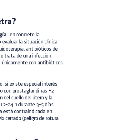
etra?
gía
, en concreto la
valuar la situación clínica
uidoterapia, antibióticos de
 trata de una infección
n únicamente con antibióticos
, si existe especial interés
nto con prostaglandinas F2
 del cuello del útero y la
/12-24 h durante 3-5 días
ca está contraindicada en
x cerrado (peligro de rotura