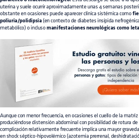
uterina y suele ocurrir aproximadamente unas 4 semanas posteri
obstante en ocasiones puede aparecer clínica sistémica como
fi
poliuria/polidipsia
(en contexto de diabetes insípida nefrogénica
metabólico) o incluso
manifestaciones neurológicas como letar
Aunque con menor frecuencia, en ocasiones el cuello de la matriz
produciéndose distensión abdominal con posibilidad de rotura de 
complicación relativamente frecuente implica una mayor graveda
en shock séptico-hipovolémico (azotemia prerrenal, deshidratació