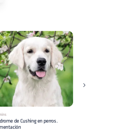
mins
8 mins
drome de Cushing en perros.
Displasia Renal en perros:
imentación
reconocimiento clínico y 