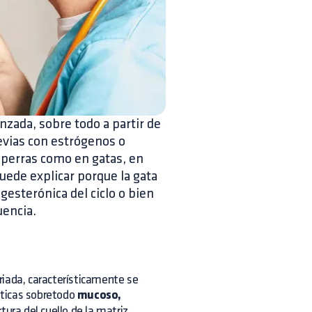
zada, sobre todo a partir de
revias con estrógenos o
 perras como en gatas, en
uede explicar porque la gata
gesterónica del ciclo o bien
uencia.
riada, característicamente se
sticas sobretodo
mucoso,
ura del cuello de la matriz