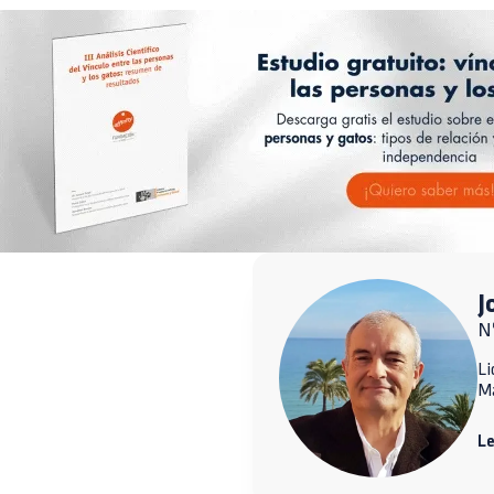
J
N
Li
M
L