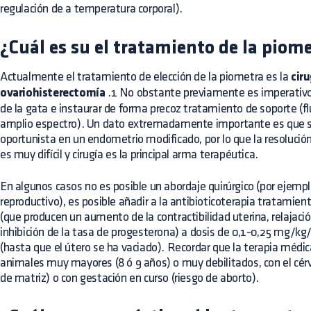
regulación de a temperatura corporal).
¿Cuál es su el tratamiento de la piom
Actualmente el tratamiento de elección de la piometra es la
ciru
ovariohisterectomía
.1 No obstante previamente es imperativo e
de la gata e instaurar de forma precoz tratamiento de soporte (fl
amplio espectro). Un dato extremadamente importante es que se
oportunista en un endometrio modificado, por lo que la resolució
es muy difícil y cirugía es la principal arma terapéutica.
En algunos casos no es posible un abordaje quirúrgico (por ejemplo
reproductivo), es posible añadir a la antibioticoterapia tratamie
(que producen un aumento de la contractibilidad uterina, relajación
inhibición de la tasa de progesterona) a dosis de 0,1-0,25 mg/kg
(hasta que el útero se ha vaciado). Recordar que la terapia médi
animales muy mayores (8 ó 9 años) o muy debilitados, con el cérvi
de matriz) o con gestación en curso (riesgo de aborto).