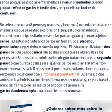
sanos porque las propias enfermedades
inmunomediadas
pueden
producir
efectos gastrointestinales
y ser por ello un
factor de
confusión
.
Se seleccionaron a 18 perros (9 machos, 9 hembras) con edad media de 14
meses a los que se realizó exploración física, estudios analíticos y
tratamiento antiparasitario preventivo para asegurar que eran sujetos
sanos
. El estudio dividía a los perros en tres grupos:
placebo
,
prednisolona
y
prednisolona más aspirina
. El estudio se dividía en
dos
periodos
: Un periodo
inicial
de 10 días en los que se observaba a los
perros cada 8 horas sin administrarles ningún tratamiento; y un
segundo
periodo
que duraba 27 días en el que los perros recibían tratamiento y
eran observados cada 8 horas por si presentaban diarrea, hematoquecia,
rectorragia o cualquier otro
síntoma gastrointestinal
. Además, 7 días
antes de la administración de los fármacos y en los días 5, 14 y 27 tras el
inicio del fármaco se les realizaba a todos los perros una
gastroduodenoscopia
para buscar lesiones mucosas.