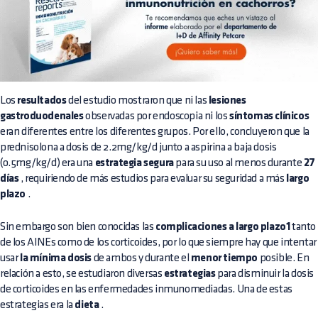
Los
resultados
del estudio mostraron que ni las
lesiones
gastroduodenales
observadas por endoscopia ni los
síntomas clínicos
eran diferentes entre los diferentes grupos. Por ello, concluyeron que la
prednisolona a dosis de 2.2mg/kg/d junto a aspirina a baja dosis
(0.5mg/kg/d) era una
estrategia segura
para su uso al menos durante
27
días
, requiriendo de más estudios para evaluar su seguridad a más
largo
plazo
.
Sin embargo son bien conocidas las
complicaciones a largo plazo1
tanto
de los AINEs como de los corticoides, por lo que siempre hay que intentar
usar
la mínima dosis
de ambos y durante el
menor tiempo
posible. En
relación a esto, se estudiaron diversas
estrategias
para disminuir la dosis
de corticoides en las enfermedades inmunomediadas. Una de estas
estrategias era la
dieta
.