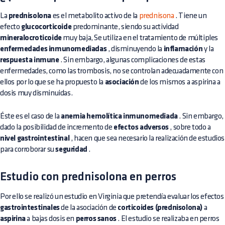
La
prednisolona
es el metabolito activo de la
prednisona
. Tiene un
efecto
glucocorticoide
predominante, siendo su actividad
mineralocroticoide
muy baja, Se utiliza en el tratamiento de múltiples
enfermedades inmunomediadas
, disminuyendo la
inflamación
y la
respuesta inmune
. Sin embargo, algunas complicaciones de estas
enfermedades, como las trombosis, no se controlan adecuadamente con
ellos por lo que se ha propuesto la
asociación
de los mismos a aspirina a
dosis muy disminuidas.
Éste es el caso de la
anemia hemolítica inmunomediada
. Sin embargo,
dado la posibilidad de incremento de
efectos adversos
, sobre todo a
nivel gastrointestinal
, hacen que sea necesario la realización de estudios
para corroborar su
seguridad
.
Estudio con prednisolona en perros
Por ello se realizó un estudio en Virginia que pretendía evaluar los efectos
gastrointestinales
de la asociación de
corticoides (prednisolona)
a
aspirina
a bajas dosis en
perros sanos
. El estudio se realizaba en perros