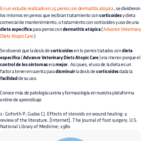
En un estudio realizado en 25 perros con dermatitis atópica
, se dividieron
los mismos en perros que recibían tratamiento con
corticoides
y dieta
comercial de mantenimiento, o tratamiento con corticoides y uso de una
dieta específica
para perros con
dermatitis atópica
(
Advance Veterinary
Diets Atopic Care
)
Se observó que la dosis de
corticoides
en lo perros tratados con
dieta
específica
(
Advance Veterinary Diets Atopic Care
) era menor porque el
control de los síntomas
era
mejor
. Así pues, el uso de la dieta es un
factor a tener en cuenta para
disminuir
la dosis de
corticoides
dada la
facilidad
de su uso.
Conoce más de patología canina y farmacología en nuestra
plataforma
online de aprendizaje
1- Goforth P, Gudas CJ. Effects of steroids on wound healing: a
review of the literature. [Internet]. The Journal of foot surgery. U.S.
National Library of Medicine; 1980