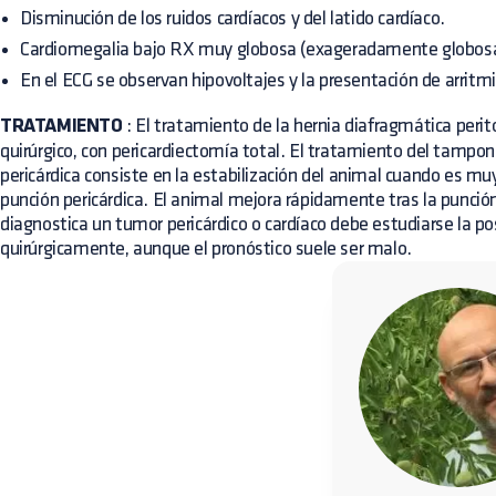
Disminución de los ruidos cardíacos y del latido cardíaco.
Cardiomegalia bajo RX muy globosa (exageradamente globos
En el ECG se observan hipovoltajes y la presentación de arritmi
TRATAMIENTO
: El tratamiento de la hernia diafragmática perit
quirúrgico, con pericardiectomía total. El tratamiento del tampo
pericárdica consiste en la estabilización del animal cuando es mu
punción pericárdica. El animal mejora rápidamente tras la punció
diagnostica un tumor pericárdico o cardíaco debe estudiarse la pos
quirúrgicamente, aunque el pronóstico suele ser malo.