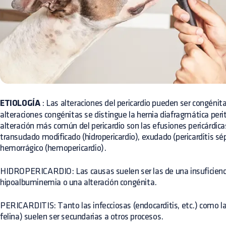
ETIOLOGÍA
: Las alteraciones del pericardio pueden ser congénita
alteraciones congénitas se distingue la hernia diafragmática peri
alteración más común del pericardio son las efusiones pericárdic
transudado modificado (hidropericardio), exudado (pericarditis sép
hemorrágico (hemopericardio).
HIDROPERICARDIO: Las causas suelen ser las de una insuficienci
hipoalbuminemia o una alteración congénita.
PERICARDITIS: Tanto las infecciosas (endocarditis, etc.) como las
felina) suelen ser secundarias a otros procesos.