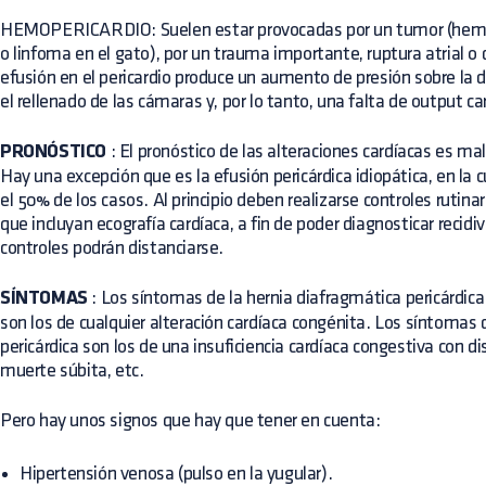
HEMOPERICARDIO: Suelen estar provocadas por un tumor (he
o linfoma en el gato), por un trauma importante, ruptura atrial o
efusión en el pericardio produce un aumento de presión sobre la 
el rellenado de las cámaras y, por lo tanto, una falta de output 
PRONÓSTICO
: El pronóstico de las alteraciones cardíacas es mal
Hay una excepción que es la efusión pericárdica idiopática, en la c
el 50% de los casos. Al principio deben realizarse controles rutin
que incluyan ecografía cardíaca, a fin de poder diagnosticar recid
controles podrán distanciarse.
SÍNTOMAS
: Los síntomas de la hernia diafragmática pericárdica
son los de cualquier alteración cardíaca congénita. Los síntomas 
pericárdica son los de una insuficiencia cardíaca congestiva con di
muerte súbita, etc.
Pero hay unos signos que hay que tener en cuenta:
Hipertensión venosa (pulso en la yugular).