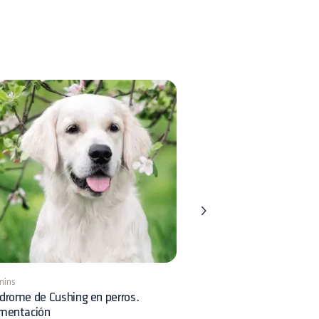
mins
8 mins
drome de Cushing en perros.
Displasia Renal en perros:
imentación
reconocimiento clínico y 