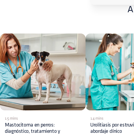
A
15 mins
14 mins
Mastocitoma en perros:
Urolitiasis por estruv
diagnóstico, tratamiento y
abordaje clínico