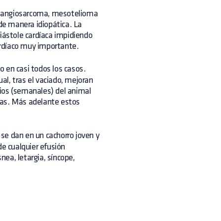
mangiosarcoma, mesotelioma
 de manera idiopática. La
diástole cardíaca impidiendo
cardíaco muy importante.
o en casi todos los casos.
ual, tras el vaciado, mejoran
arios (semanales) del animal
ivas. Más adelante estos
 se dan en un cachorro joven y
de cualquier efusión
snea, letargia, síncope,