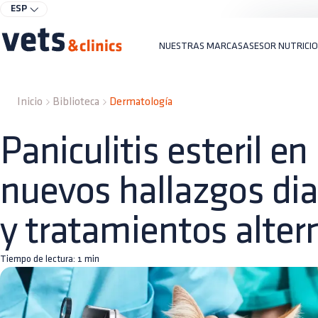
ESP
NUESTRAS MARCAS
ASESOR NUTRICI
Inicio
Biblioteca
Dermatología
Paniculitis esteril en
nuevos hallazgos di
y tratamientos alter
Tiempo de lectura:
1
min