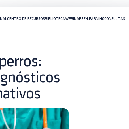
ONAL
CENTRO DE RECURSOS
BIBLIOTECA
WEBINARS
E-LEARNING
CONSULTAS
 perros:
agnósticos
nativos