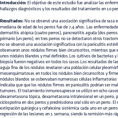
Introducción:
El objetivo de este estudio fue analizar las enfe
hallazgos diagnósticos y los resultados del tratamiento en 10 perro
Resultados:
No se observó una asociación significativa de raza e
mediana de edad de los perros fue de 7,4 años. Las enfermedades
dermatitis atópica (cuatro perros), pancreatitis aguda (dos perro
primario (un perro), en tres perros no se detectaron otros trastor
no se observó una asociación significativa con la paniculitis estéril
observaron unos nódulos firmes bien circunscritos, mientras que 
unos nódulos blandos y mal definidos.Los cultivos de bacterias 
biopsia fueron negativos en todos los casos.Los resultados de las
aguja fina de los nódulos revelaron una población celular pleomórf
mesenquimatosas en todos los nódulos bien circunscritos y firme
nódulos blandos se osbervaban numerosas células inflamatorias 
indicaba que que los nódulos firmes en paniculitis podrían ser m
tumores. El tratamiento inmunosupresor se utilizó en ocho casos.
dexametasona tópica, dexametasona intralesional en un perro, pr
ciclosporina en dos perros y prednisolona oral sólo en un perro. E
extirpación quirúrgica y cefalexina sistémica cada uno en un perro
regresión de las lesiones en 1 semana, siendo la remisión más rá