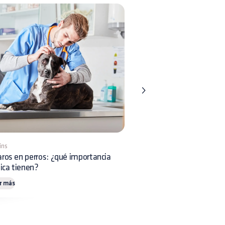
ins
5 mins
ros en perros: ¿qué importancia
Riesgos asociados a las p
nica tienen?
de abejas en perros
r más
Leer más