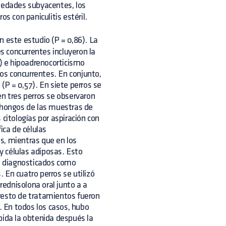
rmedades subyacentes, los
s con paniculitis estéril.
n este estudio (P = 0,86). La
 concurrentes incluyeron la
s) e hipoadrenocorticismo
nos concurrentes. En conjunto,
 (P = 0,57). En siete perros se
en tres perros se observaron
y hongos de las muestras de
 citologías por aspiración con
ica de células
s, mientras que en los
y células adiposas. Esto
al diagnosticados como
 En cuatro perros se utilizó
ednisolona oral junto a a
l resto de tratamientos fueron
. En todos los casos, hubo
pida la obtenida después la