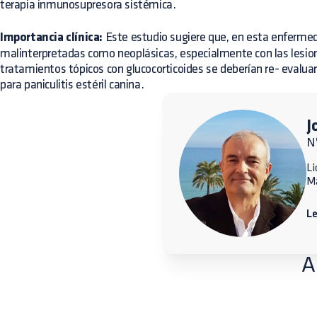
terapia inmunosupresora sistémica.
Importancia clínica:
Este estudio sugiere que, en esta enfermeda
malinterpretadas como neoplásicas, especialmente con las lesio
tratamientos tópicos con glucocorticoides se deberían re- evalu
para paniculitis estéril canina.
J
N
Li
M
L
A