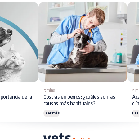
5 mins
5 m
portancia de la
Costras en perros: ¿cuáles son las
Áca
causas más habituales?
clí
Leer más
Lee