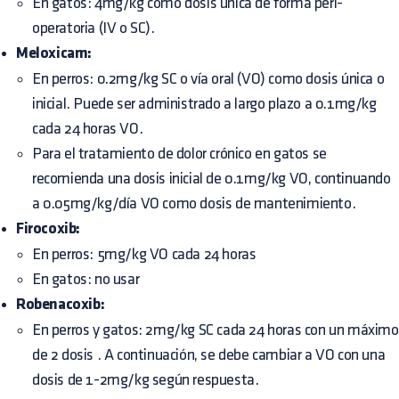
En gatos: 4mg/kg como dosis única de forma peri-
operatoria (IV o SC).
Meloxicam:
En perros: 0.2mg/kg SC o vía oral (VO) como dosis única o
inicial. Puede ser administrado a largo plazo a 0.1mg/kg
cada 24 horas VO.
Para el tratamiento de
dolor crónico en gatos
se
recomienda una dosis inicial de 0.1mg/kg VO, continuando
a 0.05mg/kg/día VO como dosis de mantenimiento.
Firocoxib:
En perros:
5mg/kg VO cada 24 horas
En gatos: no usar
Robenacoxib:
En perros y gatos: 2mg/kg SC cada 24 horas con un máximo
de 2 dosis
. A continuación, se debe cambiar a VO con una
dosis de 1-2mg/kg según respuesta.