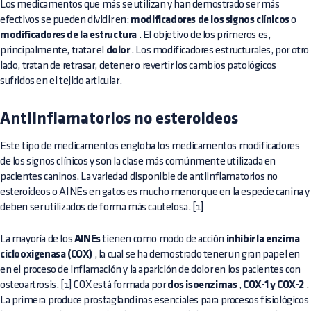
Los medicamentos que más se utilizan y han demostrado ser más
efectivos se pueden dividir en:
modificadores de los signos clínicos
o
modificadores de la estructura
. El objetivo de los primeros es,
principalmente, tratar el
dolor
. Los modificadores estructurales, por otro
lado, tratan de retrasar, detener o revertir los cambios patológicos
sufridos en el tejido articular.
Antiinflamatorios no esteroideos
Este tipo de medicamentos engloba los medicamentos modificadores
de los signos clínicos y son la clase más comúnmente utilizada en
pacientes caninos. La variedad disponible de antiinflamatorios no
esteroideos o AINEs en gatos es mucho menor que en la especie canina y
deben ser utilizados de forma más cautelosa. [1]
La mayoría de los
AINEs
tienen como modo de acción
inhibir la enzima
ciclooxigenasa (COX)
, la cual se ha demostrado tener un gran papel en
en el proceso de inflamación y la aparición de dolor en los pacientes con
osteoartrosis. [1] COX está formada por
dos isoenzimas
,
COX-1 y COX-2
.
La primera produce prostaglandinas esenciales para procesos fisiológicos