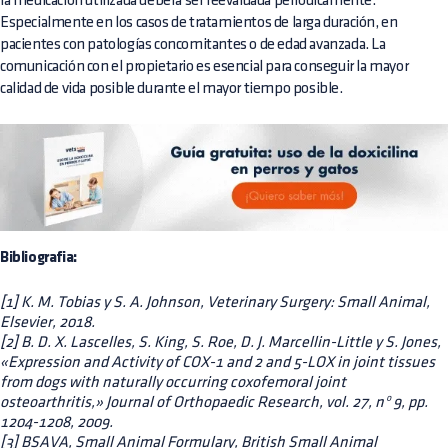
la medicación utilizada deberá ser reevaluada periódicamente.
Especialmente en los casos de tratamientos de larga duración, en
pacientes con patologías concomitantes o de edad avanzada. La
comunicación con el propietario es esencial para conseguir la mayor
calidad de vida posible durante el mayor tiempo posible.
Bibliografia:
[1] K. M. Tobias y S. A. Johnson, Veterinary Surgery: Small Animal,
Elsevier, 2018.
[2] B. D. X. Lascelles, S. King, S. Roe, D. J. Marcellin-Little y S. Jones,
«Expression and Activity of COX-1 and 2 and 5-LOX in joint tissues
from dogs with naturally occurring coxofemoral joint
osteoarthritis,» Journal of Orthopaedic Research, vol. 27, nº 9, pp.
1204-1208, 2009.
[3] BSAVA, Small Animal Formulary, British Small Animal