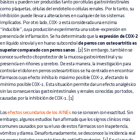
básicos y pueden ser producidas tanto por células gastrointestinales
como plaquetas, células del endotelio o células renales. Por lo tanto, su
inhibición puede llevar a alteraciones en cualquier de los sistemas
implicados. Por otro lado, COX-2 está considerada una enzima
“inducible”, cuya producción experimenta una sobre-expresión en
presencia de inflamación. Se ha determinado que la
expresión de COX-2
en líquido sinovial y en hueso subcondral
de perros con osteoartritis es
superior comparado con perros sanos
. [2] Sin embargo, también se
conoce su efecto citoprotector de la mucosa gastrointestinal y su
presencia en riñones y cerebro. De esta manera, la investigación para
controlar el dolor en perros osteoartríticos se ha centrado en encontrar
fármacos cuyo efecto inhiba lo máximo posible COX-2, afectando lo
mínimo posible COX-1. Esta situación permite dar un efecto analgésico
sin las consecuencias gastrointestinales y renales conocidas por todos,
causadas por la inhibición de COX-1. [1]
Los
efectos secundarios de los AINEs
no se conocen con exactitud. Sin
embargo, algunos estudios han afirmado que los signos clínicos más
comunes causados por su el uso de estos fármacos son inapetencia,
vómitos y diarrea. Desafortunadamente, se desconoce la incidencia real