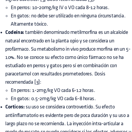
En perros: 10-20mg/kg IV o VO cada 8-12 horas.
En gatos: no debe ser utilizado en ninguna circunstancia.
Altamente tóxico.
Codeína:
también denominado metilmorfina es un alcaloide
natural encontrado en la planta opio y se considera un
profármaco. Su metabolismo in vivo produce morfina en un 5-
10%. No se conoce su efecto como único fármaco no se ha
estudiado en perros y gatos pero sí en combinación con
paracetamol con resultados prometedores. Dosis
recomendada [3]:
En perros: 1-2mg/kg VO cada 6-12 horas.
En gatos: 0.5-2mg/kg VO cada 6-8 horas.
Corticos:
su uso se considera controvertido. Su efecto
antiinflamatorio es evidente pero de poca duración y su uso a
largo plazo no se recomienda. La inyección intra-articular a
modo de rescate se puede considerar si los efectos adversos y