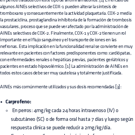
en perros tratados con este tipo de antiinflamatorios. [1] En el caso de
algunos AINEs selectivos de COX-1 pueden alterar la síntesis de
tromboxano y consecuentemente la actividad plaquetaria. COX-2 media
la prostaciclina, prostaglandina inhibitoria de la formación de trombosis
vasculares, proceso que se puede ver afectado por la administración de
AINEs selectivos de COX-2. Finalmente, COX-1 y COX-2 tienen un rol
importante en el flujo sanguíneo y el transporte de iones en las
nefronas. Esta implicación en la funcionalidad renal se convierte en muy
relevante en pacientes con factores predisponentes como: cardiópatas,
con enfermedades renales o hepáticas previas, pacientes geriátricos y
pacientes en estado hipovolémico. [1] La administración de AINEs en
todos estos casos debe ser muy cautelosa y totalmente justificada.
AINEs más comúnmente utilizados y sus dosis recomendadas [3]:
Carprofeno:
En perros: 4mg/kg cada 24 horas intravenoso (IV) o
subcutáneo (SC) o de forma oral hasta 7 días y luego según
respuesta clínica se puede reducir a 2mg/kg/día.