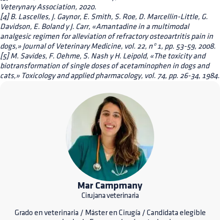
Veterynary Association, 2020.
[4] B. Lascelles, J. Gaynor, E. Smith, S. Roe, D. Marcellin-Little, G.
Davidson, E. Boland y J. Carr, «Amantadine in a multimodal
analgesic regimen for alleviation of refractory osteoartritis pain in
dogs,» Journal of Veterinary Medicine, vol. 22, nº 1, pp. 53-59, 2008.
[5] M. Savides, F. Oehme, S. Nash y H. Leipold, «The toxicity and
biotransformation of single doses of acetaminophen in dogs and
cats,» Toxicology and applied pharmacology, vol. 74, pp. 26-34, 1984.
Mar Campmany
Cirujana veterinaria
Grado en veterinaria / Máster en Cirugía / Candidata elegible