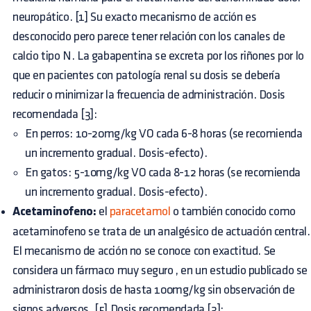
neuropático. [1] Su exacto mecanismo de acción es
desconocido pero parece tener relación con los canales de
calcio tipo N. La gabapentina se excreta por los riñones por lo
que en pacientes con patología renal su dosis se debería
reducir o minimizar la frecuencia de administración. Dosis
recomendada [3]:
En perros: 10-20mg/kg VO cada 6-8 horas (se recomienda
un incremento gradual. Dosis-efecto).
En gatos: 5-10mg/kg VO cada 8-12 horas (se recomienda
un incremento gradual. Dosis-efecto).
Acetaminofeno:
el
paracetamol
o también conocido como
acetaminofeno se trata de un analgésico de actuación central.
El mecanismo de acción no se conoce con exactitud. Se
considera un fármaco
muy seguro
, en un estudio publicado se
administraron dosis de hasta 100mg/kg sin observación de
signos adversos. [5] Dosis recomendada [3]: