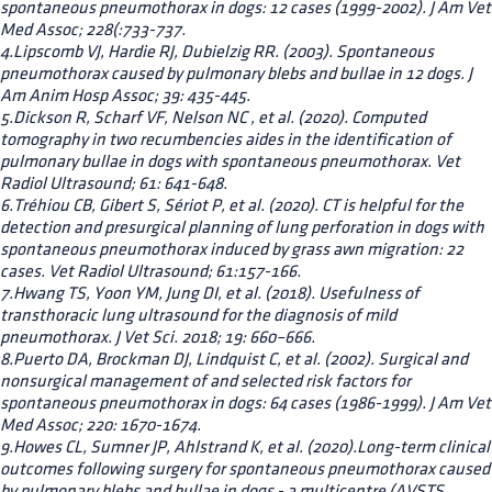
spontaneous pneumothorax in dogs: 12 cases (1999-2002). J Am Vet
Med Assoc; 228(:733-737.
4.Lipscomb VJ, Hardie RJ, Dubielzig RR. (2003). Spontaneous
pneumothorax caused by pulmonary blebs and bullae in 12 dogs. J
Am Anim Hosp Assoc; 39: 435-445.
5.Dickson R, Scharf VF, Nelson NC , et al. (2020). Computed
tomography in two recumbencies aides in the identification of
pulmonary bullae in dogs with spontaneous pneumothorax. Vet
Radiol Ultrasound; 61: 641-648.
6.Tréhiou CB, Gibert S, Sériot P, et al. (2020). CT is helpful for the
detection and presurgical planning of lung perforation in dogs with
spontaneous pneumothorax induced by grass awn migration: 22
cases. Vet Radiol Ultrasound; 61:157-166.
7.Hwang TS, Yoon YM, Jung DI, et al. (2018). Usefulness of
transthoracic lung ultrasound for the diagnosis of mild
pneumothorax. J Vet Sci. 2018; 19: 660–666.
8.Puerto DA, Brockman DJ, Lindquist C, et al. (2002). Surgical and
nonsurgical management of and selected risk factors for
spontaneous pneumothorax in dogs: 64 cases (1986-1999). J Am Vet
Med Assoc; 220: 1670-1674.
9.Howes CL, Sumner JP, Ahlstrand K, et al. (2020).Long-term clinical
outcomes following surgery for spontaneous pneumothorax caused
by pulmonary blebs and bullae in dogs - a multicentre (AVSTS