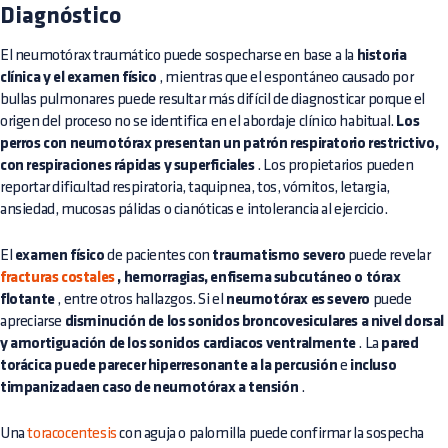
Diagnóstico
El neumotórax traumático puede sospecharse en base a la
historia
clínica y el examen físico
, mientras que el espontáneo causado por
bullas pulmonares puede resultar más difícil de diagnosticar porque el
origen del proceso no se identifica en el abordaje clínico habitual.
Los
perros con neumotórax presentan un patrón respiratorio restrictivo,
con respiraciones rápidas y superficiales
. Los propietarios pueden
reportar dificultad respiratoria, taquipnea, tos, vómitos, letargia,
ansiedad, mucosas pálidas o cianóticas e intolerancia al ejercicio.
El
examen físico
de pacientes con
traumatismo severo
puede revelar
fracturas costales
, hemorragias, enfisema subcutáneo o tórax
flotante
, entre otros hallazgos. Si el
neumotórax es severo
puede
apreciarse
disminución de los sonidos broncovesiculares a nivel dorsal
y amortiguación de los sonidos cardiacos ventralmente
. La
pared
torácica puede parecer hiperresonante a la percusión
e
incluso
timpanizadaen caso de neumotórax a tensión
.
Una
toracocentesis
con aguja o palomilla puede confirmar la sospecha