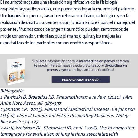
El neumotórax causa una alteración significativa de la fisiología
respiratoria y cardiovascular, que puede ocasionar la muerte del paciente.
Un diagnóstico precoz, basado en el examen físico, radiológico y en la
realización de una toracocentesis son fundamentales para el manejo del
paciente. Muchos casos de origen traumático pueden ser tratados de
modo conservador, mientras que el manejo quirúrgico mejora las
expectativas de los pacientes con neumotórax espontáneo.
Bibliografía
1.Pawloski D, Broaddus KD. Pneumothorax: a review. (2010). J Am
Anim Hosp Assoc; 46: 385-397
2.Johnson LR. (2013). Pleural and Mediastinal Disease. En Johnson
LR (ed). Clinical Canine and Feline Respiratory Medicine. Willey-
Blackwell: 154-177.
3.Au JJ, Weisman DL, Stefanacci JD, et al. (2006). Use of computed
tomography for evaluation of lung lesions associated with