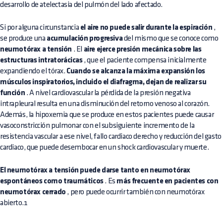
desarrollo de atelectasia del pulmón del lado afectado.
Si por alguna circunstancia
el aire no puede salir durante la espiración
,
se produce una
acumulación progresiva
del mismo que se conoce como
neumotórax a tensión
. El
aire ejerce presión mecánica sobre las
estructuras intratorácicas
, que el paciente compensa inicialmente
expandiendo el tórax.
Cuando se alcanza la máxima expansión los
músculos inspiratorios, incluido el diafragma, dejan de realizar su
función
. A nivel cardiovascular la pérdida de la presión negativa
intrapleural resulta en una disminución del retorno venoso al corazón.
Además, la hipoxemia que se produce en estos pacientes puede causar
vasoconstricción pulmonar con el subsiguiente incremento de la
resistencia vascular a ese nivel, fallo cardiaco derecho y reducción del gasto
cardiaco, que puede desembocar en un shock cardiovascular y muerte.
El neumotórax a tensión puede darse tanto en neumotórax
espontáneos como traumáticos
. Es
más frecuente en pacientes con
neumotórax cerrado
, pero puede ocurrir también con neumotórax
abierto.1