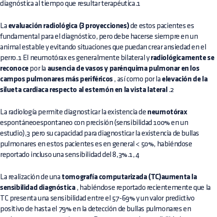
diagnóstica al tiempo que resultar terapéutica.1
La
evaluación radiológica (3 proyecciones)
de estos pacientes es
fundamental para el diagnóstico, pero debe hacerse siempre en un
animal estable y evitando situaciones que puedan crear ansiedad en el
perro.1 El neumotórax es generalmente bilateral y
radiológicamente se
reconoce
por la
ausencia de vasos y parénquima pulmonar en los
campos pulmonares más periféricos
, así como por la
elevación de la
silueta cardiaca respecto al esternón en la vista lateral
.2
La radiología permite diagnosticar la existencia de
neumotórax
espontáneoespontaneo con precisión (sensibilidad 100% en un
estudio),3 pero su capacidad para diagnosticar la existencia de bullas
pulmonares en estos pacientes es en general < 50%, habiéndose
reportado incluso una sensibilidad del 8,3%.1, 4
La realización de una
tomografía computarizada (TC)aumenta la
sensibilidad diagnóstica
, habiéndose reportado recientemente que la
TC presenta una sensibilidad entre el 57-69% y un valor predictivo
positivo de hasta el 79% en la detección de bullas pulmonares en