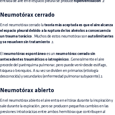
entrada de aire en el espacio pleural se produce
hiperventilación
.2
Neumotórax cerrado
En el neumotórax cerrado la
teoría más aceptada es que el aire alcanza
el espacio pleural debido a la ruptura de los alvéolos a consecuencia
un trauma torácico
. Muchos de estos neumotórax son
autolimitantes
y se resuelven sin tratamiento
.1
El
neumotórax espontáneo
es un
neumotórax cerrado sin
antecedentes traumáticos o iatrogénicos
. Generalmente el aire
procede del parénquima pulmonar, pero puede venir desde esófago,
tráquea o bronquios. A su vez se dividen en primarios (etiología
desconocida) y secundarios (enfermedad pulmonar subyacente).1
Neumotórax abierto
En el neumotórax abierto el aire entra en el tórax durante la inspiración y
sale durante la espiración, pero se producen pequeños cambios en las
presiones intratorácicas entre ambos hemitórax que contribuyen al