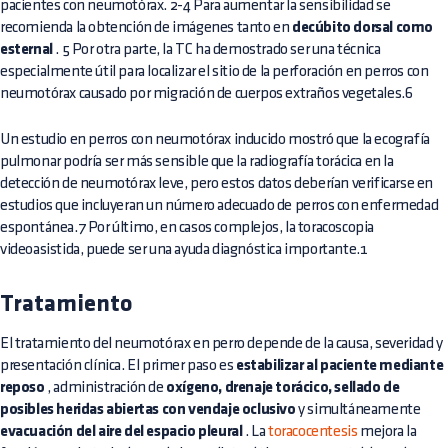
pacientes con neumotórax. 2-4 Para aumentar la sensibilidad se
recomienda la obtención de imágenes tanto en
decúbito dorsal como
esternal
. 5 Por otra parte, la TC ha demostrado ser una técnica
especialmente útil para localizar el sitio de la perforación en perros con
neumotórax causado por migración de cuerpos extraños vegetales.6
Un estudio en perros con neumotórax inducido mostró que la ecografía
pulmonar podría ser más sensible que la radiografía torácica en la
detección de neumotórax leve, pero estos datos deberían verificarse en
estudios que incluyeran un número adecuado de perros con enfermedad
espontánea.7 Por último, en casos complejos, la toracoscopia
videoasistida, puede ser una ayuda diagnóstica importante.1
Tratamiento
El tratamiento del neumotórax en perro depende de la causa, severidad y
presentación clínica. El primer paso es
estabilizar al paciente mediante
reposo
, administración de
oxígeno, drenaje torácico, sellado de
posibles heridas abiertas con vendaje oclusivo
y simultáneamente
evacuación del aire del espacio pleural
. La
toracocentesis
mejora la