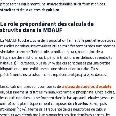
proposerons également une analyse détaillée sur la formation des
struvites
et des
oxalates de calcium
.
Le rôle prépondérant des calculs de
struvite dans la MBAUF
La MBAUF touche 1,26 % de la population féline. Elle peut être due à des
maladies nombreuses et variées qui se manifestent par des symptômes
similaires, comme l'hématurie, la pollakiurie (augmentation de la
fréquence des mictions) ou la périurie (mictions en dehors des endroits
habituels). Toutefois, plus de 85 % des cas sont causés par une cystite
idiopathique, une urolithiase ou une obstruction urinaire. Plus
précisément, les calculs urinaires représentent jusqu'à 25 % des cas.
Les calculs urinaires sont composés de
cristaux de struvite, d'oxalate
ou, plus rarement, d'autres minéraux comme le phosphate. Chez le chat,
les calculs urinaires qui se forment dans le bas appareil urinaire (vessie et
urètre) sont plus fréquemment composés de
struvites
(60 %), puis
d'oxalates (30 %). Même si la fréquence de ces deux types de calculs
semblait avoir tendance à se rapprocher ces cinq dernières années, les