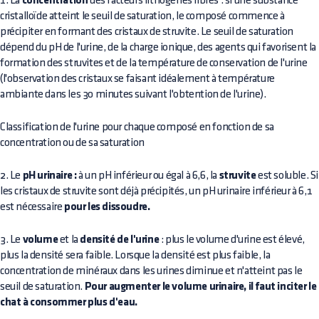
1. La
concentration
des facteurs lithogènes libres : si une substance
cristalloïde atteint le seuil de saturation, le composé commence à
précipiter en formant des cristaux de struvite. Le seuil de saturation
dépend du pH de l'urine, de la charge ionique, des agents qui favorisent la
formation des struvites et de la température de conservation de l'urine
(l'observation des cristaux se faisant idéalement à température
ambiante dans les 30 minutes suivant l'obtention de l'urine).
Classification de l'urine pour chaque composé en fonction de sa
concentration ou de sa saturation
2. Le
pH urinaire :
à un pH inférieur ou égal à 6,6, la
struvite
est soluble. Si
les cristaux de struvite sont déjà précipités, un pH urinaire inférieur à 6,1
est nécessaire
pour les dissoudre.
3. Le
volume
et la
densité de l'urine
: plus le volume d'urine est élevé,
plus la densité sera faible. Lorsque la densité est plus faible, la
concentration de minéraux dans les urines diminue et n'atteint pas le
seuil de saturation.
Pour augmenter le volume urinaire, il faut inciter le
chat à consommer plus d'eau.