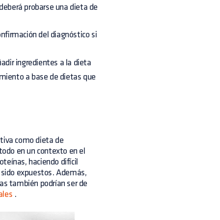
 deberá probarse una dieta de
onfirmación del diagnóstico si
adir ingredientes a la dieta
imiento a base de dietas que
ativa como dieta de
 todo en un contexto en el
teínas, haciendo difícil
an sido expuestos. Además,
das también podrían ser de
ales
.