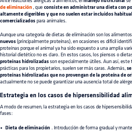
Ante reacciones alérgicas a alimentos, el
manejo nutricional
se 
de eliminación
, que
consiste en administrar una dieta con p
altamente digeribles y que no suelen estar incluidos habitu
comercializados
para animales.
Aunque una categoría de dietas de eliminación son los alimento
nuevos
(principalmente proteínas), en ocasiones es difícil identi
proteínas porque el animal ya ha sido expuesto a una amplia vari
historial dietético no es claro. En estos casos, los piensos o diet
proteínas hidrolizadas
son especialmente útiles. Aun así, este
prácticas para los propietarios, suelen ser más caras. Además,
se
proteínas hidrolizadas que no provengan de la proteína de o
actualmente no se puede garantizar una ausencia total de alérg
Estrategia en los casos de hipersensibilidad ali
A modo de resumen, la estrategia en los casos de hipersensibilid
fases:
Dieta de eliminación
. Introducción de forma gradual y mant