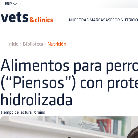
ESP
NUESTRAS MARCAS
ASESOR NUTRICI
Inicio
Biblioteca
Nutrición
Alimentos para perro
(“Piensos”) con prot
hidrolizada
Tiempo de lectura:
5
mins