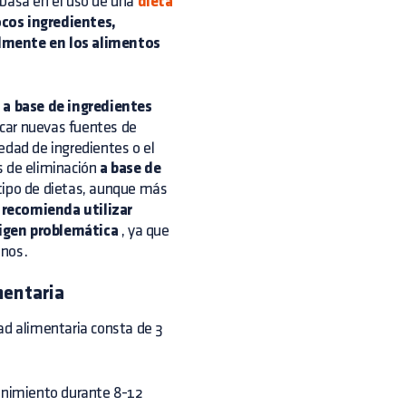
basa en el uso de una
dieta
ocos ingredientes,
almente en los alimentos
s
a base de ingredientes
ficar nuevas fuentes de
edad de ingredientes o el
as de eliminación
a base de
 tipo de dietas, aunque más
 recomienda utilizar
rigen problemática
, ya que
enos.
mentaria
ad alimentaria consta de 3
enimiento durante 8-12