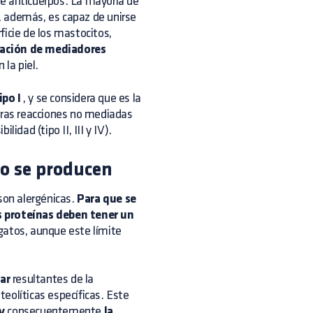
de anticuerpos. La mayoría de
, además, es capaz de unirse
ficie de los mastocitos,
ración de mediadores
 la piel.
ipo I
, y se considera que es la
tras reacciones no mediadas
idad (tipo II, III y IV).
mo se producen
son alergénicas.
Para que se
s proteínas deben tener un
 gatos, aunque este límite
ar
resultantes de la
eolíticas específicas. Este
y
consecuentemente
la