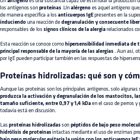
Un
antígeno
es una sustancia capaz de estimular la producción 
los antígenos son
proteínas
.Un
alérgeno
es aquel antígeno que
de manera específica a los
anticuerpos IgE
presentes en la super
induciendo
una reacción de
degranulación y consecuente libe
responsables de los
signos clínicos de la alergia
relacionados con
Esta reacción se conoce como
hipersensibilidad inmediata de t
principal responsable de la mayoría de las alergias
. Aun así, o
por IgE pueden participar también en las respuestas de hipersensibil
Proteínas hidrolizadas: qué son y có
Aunque las proteínas son los principales antígenos, solo algunas 
produzca la activación y degranulación de los mastocitos, la
tamaño suficiente, entre 0,97 y 1,4 kDa
en el caso de perros y
todavía está en discusión.
Las
proteínas hidrolizadas
son
péptidos de bajo peso molecul
hidrólisis de proteínas
intactas mediante el uso de enzimas prot
bajo peso molecular evitaría la unión con los anticuerpos IgE 