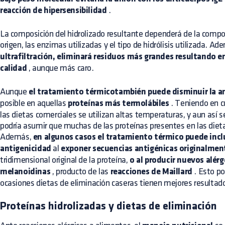
reacción de hipersensibilidad
.
La composición del hidrolizado resultante dependerá de la compos
origen, las enzimas utilizadas y el tipo de hidrólisis utilizada. A
ultrafiltración, eliminará residuos más grandes resultando 
calidad
, aunque más caro.
Aunque
el tratamiento térmicotambién puede disminuir la a
posible en aquellas
proteínas más termolábiles
. Teniendo en c
las dietas comerciales se utilizan altas temperaturas, y aun así s
podría asumir que muchas de las proteínas presentes en las diet
Además,
en algunos casos el tratamiento térmico puede inc
antigenicidad
al
exponer secuencias antigénicas originalmen
tridimensional original de la proteína,
o al producir nuevos alér
melanoidinas
, producto de las
reacciones de Maillard
. Esto po
ocasiones dietas de eliminación caseras tienen mejores resultad
Proteínas hidrolizadas y dietas de eliminación