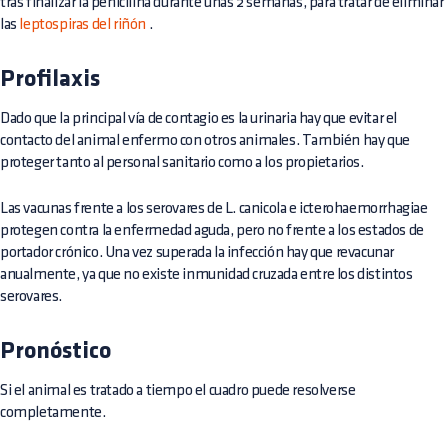
tras finalizar la penicilina durante unas 2 semanas, para tratar de eliminar
las
leptospiras del riñón
.
Profilaxis
Dado que la principal vía de contagio es la urinaria hay que evitar el
contacto del animal enfermo con otros animales. También hay que
proteger tanto al personal sanitario como a los propietarios.
Las vacunas frente a los serovares de L. canicola e icterohaemorrhagiae
protegen contra la enfermedad aguda, pero no frente a los estados de
portador crónico. Una vez superada la infección hay que revacunar
anualmente, ya que no existe inmunidad cruzada entre los distintos
serovares.
Pronóstico
Si el animal es tratado a tiempo el cuadro puede resolverse
completamente.