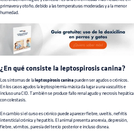
primavera y otoño, debido a las temperaturas moderadas y a la menor
humedad.
¿En qué consiste la leptospirosis canina?
Los síntomas de la
leptospirosis canina
pueden ser agudos o crónicos.
En los casos agudos la leptospiremia másica da lugar a una vasculitis e
incluso una CID. También se produce fallo renal agudo y necrosis hepática
con colestasis.
En cambio si el curso es crónico puede aparecer fiebre, uveítis, nefritis
intersticial crónica y hepatitis. El animal presenta anorexia, depresión,
fiebre, vómitos, paresia del tercio posterior e incluso disnea.