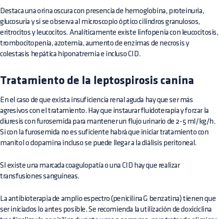
Destaca una orina oscura con presencia de hemoglobina, proteinuria,
glucosuria y si se observa al microscopio óptico cilindros granulosos,
eritrocitos y leucocitos. Analíticamente existe linfopenia con leucocitosis,
trombocitopenia, azotemia, aumento de enzimas de necrosis y
colestasis hepática hiponatremia e incluso CID.
Tratamiento de la leptospirosis canina
En el caso de que exista insuficiencia renal aguda hay que ser más
agresivos con el tratamiento. Hay que instaurar fluidoterapia y forzar la
diuresis con furosemida para mantener un flujo urinario de 2-5 ml/kg/h.
Si con la furosemida no es suficiente habrá que iniciar tratamiento con
manitol o dopamina incluso se puede llegar a la diálisis peritoneal.
SI existe una marcada coagulopatía o una CID hay que realizar
transfusiones sanguíneas.
La antibioterapia de amplio espectro (penicilina G benzatina) tienen que
ser iniciados lo antes posible. Se recomienda la utilización de
doxiciclina