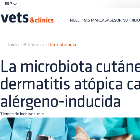
ESP
NUESTRAS MARCAS
ASESOR NUTRICI
Inicio
Biblioteca
Dermatología
La microbiota cutáne
dermatitis atópica c
alérgeno-inducida
Tiempo de lectura:
1
min