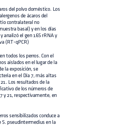
caros del polvo doméstico. Los
 alergenos de ácaros del
itio contralateral no
 muestra basal) y en los días
ó y analizó el gen 16S rRNA y
tiva (RT-qPCR)
en todos los perros. Con el
os aislados en el lugar de la
de la exposición, se
eria en el Día 7, más altas
 21. Los resultados de la
icativo de los números de
 7 y 21, respectivamente, en
rros sensibilizados conduce a
e S. pseudintermedius en la