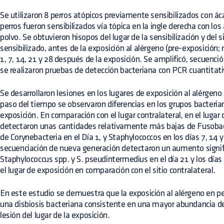
Se utilizaron 8 perros atópicos previamente sensibilizados con á
perros fueron sensibilizados vía tópica en la ingle derecha con los
polvo. Se obtuvieron hisopos del lugar de la sensibilización y del s
sensibilizado, antes de la exposición al alérgeno (pre-exposición;
1, 7, 14, 21 y 28 después de la exposición. Se amplificó, secuenci
se realizaron pruebas de detección bacteriana con PCR cuantita
Se desarrollaron lesiones en los lugares de exposición al alérgeno 
paso del tiempo se observaron diferencias en los grupos bacterian
exposición. En comparación con el lugar contralateral, en el lugar 
detectaron unas cantidades relativamente más bajas de Fusobact
de Corynebacteria en el Día 1, y Staphylococcos en los días 7, 14 y
secuenciación de nueva generación detectaron un aumento signif
Staphylococcus spp. y S. pseudintermedius en el día 21 y los días
el lugar de exposición en comparación con el sitio contralateral.
En este estudio se demuestra que la exposición al alérgeno en pe
una disbiosis bacteriana consistente en una mayor abundancia d
lesión del lugar de la exposición.