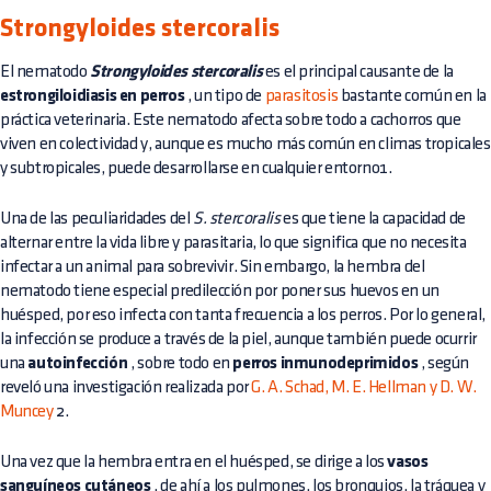
Strongyloides stercoralis
El nematodo
Strongyloides stercoralis
es el principal causante de la
estrongiloidiasis en perros
, un tipo de
parasitosis
bastante común en la
práctica veterinaria. Este nematodo afecta sobre todo a cachorros que
viven en colectividad y, aunque es mucho más común en climas tropicales
y subtropicales, puede desarrollarse en cualquier entorno1.
Una de las peculiaridades del
S. stercoralis
es que tiene la capacidad de
alternar entre la vida libre y parasitaria, lo que significa que no necesita
infectar a un animal para sobrevivir. Sin embargo, la hembra del
nematodo tiene especial predilección por poner sus huevos en un
huésped, por eso infecta con tanta frecuencia a los perros. Por lo general,
la infección se produce a través de la piel, aunque también puede ocurrir
una
autoinfección
, sobre todo en
perros inmunodeprimidos
, según
reveló una investigación realizada por
G. A. Schad, M. E. Hellman y D. W.
Muncey
2.
Una vez que la hembra entra en el huésped, se dirige a los
vasos
sanguíneos cutáneos
, de ahí a los pulmones, los bronquios, la tráquea y