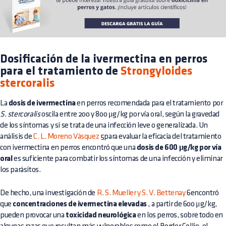
Dosificación de la ivermectina en perros
para el tratamiento de
Strongyloides
stercoralis
La
dosis de ivermectina
en perros recomendada para el tratamiento por
S. stercoralis
oscila entre 200 y 800 μg/kg por vía oral, según la gravedad
de los síntomas y si se trata de una infección leve o generalizada. Un
análisis de
C. L. Moreno Vásquez
5para evaluar la eficacia del tratamiento
con ivermectina en perros encontró que una
dosis de 600 μg/kg por vía
oral
es suficiente para combatir los síntomas de una infección y eliminar
los parásitos.
De hecho, una investigación de
R. S. Mueller y S. V. Bettenay
6encontró
que
concentraciones de ivermectina elevadas
, a partir de 600 μg/kg,
pueden provocar una
toxicidad neurológica
en los perros, sobre todo en