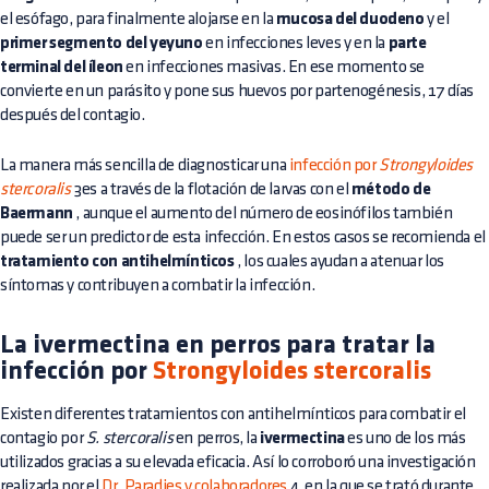
el esófago, para finalmente alojarse en la
mucosa del duodeno
y el
primer segmento del yeyuno
en infecciones leves y en la
parte
terminal del íleon
en infecciones masivas. En ese momento se
convierte en un parásito y pone sus huevos por partenogénesis, 17 días
después del contagio.
La manera más sencilla de diagnosticar una
infección por
Strongyloides
stercoralis
3es a través de la flotación de larvas con el
método de
Baermann
, aunque el aumento del número de eosinófilos también
puede ser un predictor de esta infección. En estos casos se recomienda el
tratamiento con antihelmínticos
, los cuales ayudan a atenuar los
síntomas y contribuyen a combatir la infección.
La ivermectina en perros para tratar la
infección por
Strongyloides stercoralis
Existen diferentes tratamientos con antihelmínticos para combatir el
contagio por
S. stercoralis
en perros, la
ivermectina
es uno de los más
utilizados gracias a su elevada eficacia. Así lo corroboró una investigación
realizada por el
Dr. Paradies y colaboradores
4, en la que se trató durante