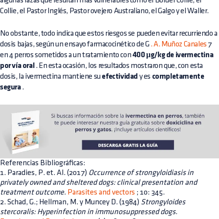
algunas razas que resultan más vulnerables como el Border Collie, el
Collie, el Pastor Inglés, Pastor ovejero Australiano, el Galgo y el Waller.
No obstante, todo indica que estos riesgos se pueden evitar recurriendo a
dosis bajas, según un ensayo farmacocinético de G
. A. Muñoz Canales
7
en 4 perros sometidos a un tratamiento con
400 μg/kg de ivermectina
por vía oral
. En esta ocasión, los resultados mostraron que, con esta
dosis, la ivermectina mantiene su
efectividad
y es
completamente
segura
.
Referencias Bibliográficas:
1. Paradies, P. et. Al. (2017)
Occurrence of strongyloidiasis in
privately owned and sheltered dogs: clinical presentation and
treatment outcome.
Parasites and vectors
; 10: 345.
2. Schad, G.; Hellman, M. y Muncey D. (1984)
Strongyloides
stercoralis: Hyperinfection in immunosuppressed dogs.