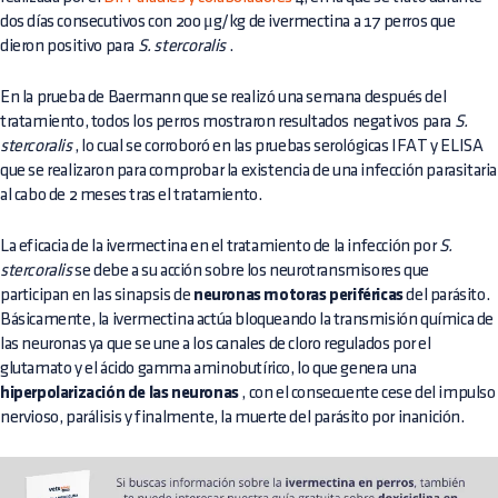
dos días consecutivos con 200 μg/kg de ivermectina a 17 perros que
dieron positivo para
S. stercoralis
.
En la prueba de Baermann que se realizó una semana después del
tratamiento, todos los perros mostraron resultados negativos para
S.
stercoralis
, lo cual se corroboró en las pruebas serológicas IFAT y ELISA
que se realizaron para comprobar la existencia de una infección parasitaria
al cabo de 2 meses tras el tratamiento.
La eficacia de la ivermectina en el tratamiento de la infección por
S.
stercoralis
se debe a su acción sobre los neurotransmisores que
participan en las sinapsis de
neuronas motoras periféricas
del parásito.
Básicamente, la ivermectina actúa bloqueando la transmisión química de
las neuronas ya que se une a los canales de cloro regulados por el
glutamato y el ácido gamma aminobutírico, lo que genera una
hiperpolarización de las neuronas
, con el consecuente cese del impulso
nervioso, parálisis y finalmente, la muerte del parásito por inanición.