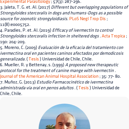
Experimental Parasitology
; 57(3): 287-296.
3. Jaleta, T. G. et. Al. (2017)
Different but overlapping populations of
Strongyloides stercoralis in dogs and humans-Dogs as a possible
source for zoonotic strongyloidiasis.
PLoS Negl Trop Dis
;
11(8):e0005752.
4. Paradies, P. et. Al. (2019)
Efficacy of ivermectin to control
Strongyloides stercoralis infection in sheltered dogs
.
Acta Tropica
;
190: 204-209.
5. Moreno, C. (2009)
Evaluación de la eficacia del tratamiento con
ivermectina oral en pacientes caninos afectados por demodicosis
generalizada.
(
Tesis
) Universidad de Chile, Chile.
6. Mueller, R. y Bettenay, s. (1999)
A proposed new therapeutic
protocol for the treatment of canine mange with ivermectin
.
Journal of the American Animal Hospital Association
; 35: 77- 80.
7. Muñoz, G. (2013)
Estudio Farmacocinético de ivermectina
administrada vía oral en perros adultos
. (
Tesis
) Universidad de
Chile, Chile.