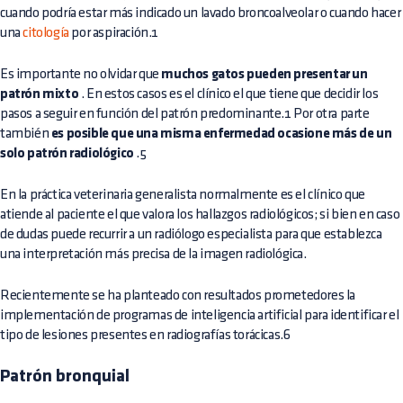
cuando podría estar más indicado un lavado broncoalveolar o cuando hacer
una
citología
por aspiración.1
Es importante no olvidar que
muchos gatos pueden presentar un
patrón mixto
. En estos casos es el clínico el que tiene que decidir los
pasos a seguir en función del patrón predominante.1 Por otra parte
también
es posible que una misma enfermedad ocasione más de un
solo patrón radiológico
.5
En la práctica veterinaria generalista normalmente es el clínico que
atiende al paciente el que valora los hallazgos radiológicos; si bien en caso
de dudas puede recurrir a un radiólogo especialista para que establezca
una interpretación más precisa de la imagen radiológica.
Recientemente se ha planteado con resultados prometedores la
implementación de programas de inteligencia artificial para identificar el
tipo de lesiones presentes en radiografías torácicas.6
Patrón bronquial