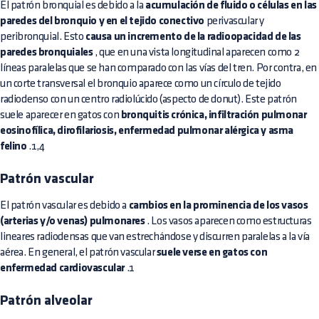
El patrón bronquial es debido a la
acumulación de fluido o células en las
paredes del bronquio y en el tejido conectivo
perivascular y
peribronquial. Esto
causa un incremento de la radioopacidad de las
paredes bronquiales
, que en una vista longitudinal aparecen como 2
líneas paralelas que se han comparado con las vías del tren. Por contra, en
un corte transversal el bronquio aparece como un círculo de tejido
radiodenso con un centro radiolúcido (aspecto de donut). Este patrón
suele aparecer en gatos con
bronquitis crónica, infiltración pulmonar
eosinofílica, dirofilariosis, enfermedad pulmonar alérgica y asma
felino
.1,4
Patrón vascular
El patrón vascular es debido a
cambios en la prominencia de los vasos
(arterias y/o venas) pulmonares
. Los vasos aparecen como estructuras
lineares radiodensas que van estrechándose y discurren paralelas a la vía
aérea. En general, el patrón vascular
suele verse en gatos con
enfermedad cardiovascular
.1
Patrón alveolar