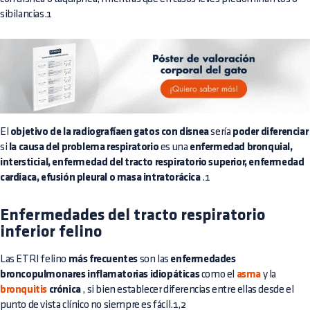
sibilancias.1
El
objetivo de la radiografíaen gatos con disnea
sería
poder diferenciar
si
la causa del problema respiratorio
es una
enfermedad bronquial,
intersticial, enfermedad del tracto respiratorio superior, enfermedad
cardiaca, efusión pleural o masa intratorácica
.1
Enfermedades del tracto respiratorio
inferior felino
Las ETRI felino
más frecuentes
son las
enfermedades
broncopulmonares inflamatorias idiopáticas
como el
asma
y la
bronquitis
crónica
, si bien establecer diferencias entre ellas desde el
punto de vista clínico no siempre es fácil.1,2