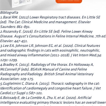
Bibliografía
1.Baral RM. (2012) Lower Respiratory tract diseases. En Little SE
(ed). The Cat: Clinical Medicine and management. Elsevier
Saunders: 861-891.
2.Rozansky E. (2016). En Little SE (ed). Feline Lower Airway
Disease. August’s Consultations in Feline Internal Medicine, 7th ed.
Elsevier: 447-451.
3.Lee EA, Johnson LR, Johnson EG, et al. (2020). Clinical features
and radiographic findings in cats with eosinophilic, neutrophilic,
and mixed airway inflammation (2011-2018). J Vet Intern Med;34:
1291-1299.
4.Bradley K. (2013). Radiology of the thorax. En Hollooway A,
McConnell JF (eds). BSAVA Manual of Canine and Feline
Radiography and Radiology. British Small Animal Veterinary
Association: 109-175.
5.Guglielmini C, Diana A. (2015). Thoracic radiography in the cat:
Identification of cardiomegaly and congestive heart failure. J Vet
Cardiol;17 Suppl 1:S87-101.
6.Boissady E, de La Comble A, Zhu X, et al. (2020). Artificial
intelligence evaluating primary thoracic lesions has an overall lower