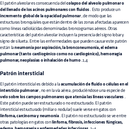
El patrón alveolar es consecuencia del
colapso del alveolo pulmonar o
del llenado de los acinos pulmonares con fluidos
. Esto produce un
incremento global de la opacidad pulmonar
, de modo que las
estructuras bronquiales que están dentro de las zonas afectadas aparecen
como líneas radiolúcidas denominadas broncogramas aéreos. Otras
características del patrón alveolar incluyen la presencia del signo lobar y
signo de silueta. Entre las enfermedades que pueden causar este patrón
están la
neumonía por aspiración, la bronconeumonía, el edema
pulmonar (tanto cardiogénico como no cardiogénico), hemorragia
pulmonar, neoplasias o inhalación de humo
.1,4
Patrón intersticial
El patrón intersticial es debido a la
acumulación de fluido o células en el
intersticio pulmonar
, no en la vía aérea, produciéndose una especie de
velo sobre los campos pulmonares que atenúa las líneas vasculares
.
Este patrón puede ser estructurado o no estructurado. El patrón
intersticial estructurado (miliar o nodular) suele verse en gatos con
linfoma, carcinoma y neumonía
. El patrón no estructurado se ve entre
otras patologías en gatos con
linfoma, fibrosis, infecciones fúngicas,
edema, hemorragia y enfermedades infecciosas
.1-4