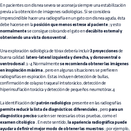
En pacientes con disnea severa se aconseja siempre una estabilización
previa a la obtención de imágenes radiológicas. Si se considera
imprescindible hacer una radiografía en un gato con disnea aguda, ésta
debe hacerse en la
posición que menos estrese al paciente
; y esto
normalmente
se consigue colocando el gato en
decúbito esternal y
obteniendo una vista dorsoventral
.
Una exploración radiológica de tórax debería incluir
3 proyecciones
de
buena calidad:
latero-lateral izquierda y derecha, y dorsoventral o
ventrodorsal
.1-4 Normalmente
se recomienda obtener las imágenes
en inspiración máxima
, pero en algunas situaciones se prefieren
radiografías en espiración. Estas incluyen detección de bullas,
confirmación de colapso traqueal intratorácico, detección de
hiperinsuflación torácica y detección de pequeños neumotórax.4
La identificación del
patrón radiológico
presente en las radiografías
permite reducir la lista de diagnósticos diferenciales
, pero
para un
diagnóstico preciso
suelen ser necesarias otras pruebas, como el
examen citológico
. En este sentido,
la apariencia radiográfica puede
ayudar a definir el mejor modo de obtener las muestras
; por ejemplo,