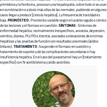
primidona y la fenitoína, provocan una hepatopatía, sobre todo si se usan
en combinación o a dosis más altas de las normales, pudiendo en algunos
casos llegar a producir [cirrosis hepática]. La frecuencia de toxicidad es
baja.
PRONÓSTICO
: Pronóstico variable según el carácter agudo o crónico
de las lesiones y el fármaco en cuestión.
SÍNTOMAS
: Síntomas de
enfermedad hepática, normalmente inespecíficos, anorexia, depresión,
vómitos, diarrea, PU/PD e ictericia, asociados a elevaciones de enzimas
hepáticas y las pruebas de función con resultados anormales (ácidos
biliares).
TRATAMIENTO
: Suspender el fármaco en cuestión y
tratamiento de soporte y de las complicaciones secundarias si hay
insuficiencia hepática. En el caso del paracetamol hay un [tratamiento
específico] con N-acetilcisteína y ácido ascórbico.