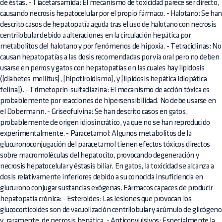
de éstas. - Tiacetarsamida: El mecanismo de toxicidad parece ser directo,
causando necrosis hepatocelular por el propio fármaco. - Halotano: Se han
descrito casos de hepatopatía aguda tras el uso de halotano con necrosis
centrilobular debido a alteraciones en la circulación hepática por
metabolitos del halotano y por fenómenos de hipoxia. - Tetraciclinas: No
causan hepatopatías a las dosis recomendadas por vía oral pero no deben
usarse en perros y gatos con hepatopatías en las cuales hay lipidosis
([diabetes mellitus], [hipotiroidismo], y [lipidosis hepática idiopática
felina]). - Trimetoprin-sulfadiazina: El mecanismo de acción tóxica es
probablemente por reacciones de hipersensibilidad. No debe usarse en
el Dobermann. - Griseofulvina: Se han descrito casos en gatos,
probablemente de origen idiosincrático, ya que no se han reproducido
experimentalmente. - Paracetamol: Algunos metabolitos de la
glucuronoconjugación del paracetamol tienen efectos tóxicos directos
sobre macromoléculas del hepatocito, provocando degeneración y
necrosis hepatocelular y éstasis biliar. En gatos, la toxicidad se alcanza a
dosis relativamente inferiores debido a su conocida insuficiencia en
glucurono conjugar sustancias exógenas. Fármacos capaces de producir
hepatopatía crónica: - Esteroides: Las lesiones que provocan los
glucocorticoides son de vacuolización centrilobular y acúmulo de glicógeno
y, raramente, de necrosis hepática. - Anticonvulsivos: Especialmente la