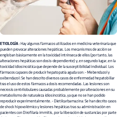
ETIOLOGÍA
: Hay algunos fármacos utilizados en medicina veterinaria que
pueden provocar alteraciones hepáticas. Los mecanismos de acción se
engloban básicamente en la toxicidad intrínseca de ellos (por tanto, las
alteraciones hepáticas son dosis-dependiente) y, en segundo lugar, en la
toxicidad idiosincrática que depende de la susceptibilidad individual. Los
fármacos capaces de producir hepatopatía aguda son: - Mebendazol y
oxibendazol: Se han descrito diversos casos de enfermedad hepatobiliar
tras el uso de estos fármacos a dosis recomendadas. Las lesiones son
necrosis centrilobulares causadas probablemente por alteraciones en su
metabolismo de naturaleza idiosincrática, ya que no se han podido
reproducir experimentalmente. - Dietilcarbamazina: Se han decrito casos
de shock hipovolémico y lesiones hepáticas tras su administración en
pacientes con Dirofilaria immitis, por la liberación de sustancias por parte