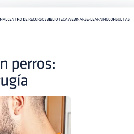
ONAL
CENTRO DE RECURSOS
BIBLIOTECA
WEBINARS
E-LEARNING
CONSULTAS
 perros:
rugía