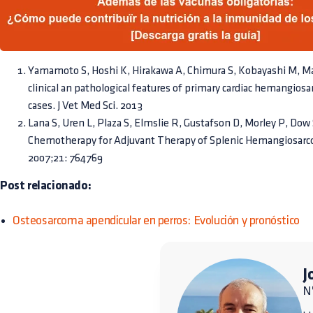
Yamamoto S, Hoshi K, Hirakawa A, Chimura S, Kobayashi M, Ma
clinical an pathological features of primary cardiac hemangiosa
cases. J Vet Med Sci. 2013
Lana S, Uren L, Plaza S, Elmslie R, Gustafson D, Morley P, Do
Chemotherapy for Adjuvant Therapy of Splenic Hemangiosarco
2007;21: 764769
Post relacionado:
Osteosarcoma apendicular en perros: Evolución y pronóstico
J
N