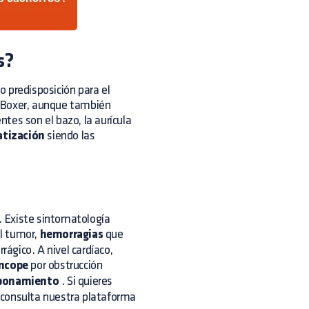
s?
 predisposición para el
y Boxer, aunque también
tes son el bazo, la aurícula
tización
siendo las
n. Existe sintomatología
el tumor,
hemorragias
que
ágico. A nivel cardíaco,
incope
por obstrucción
ponamiento
. Si quieres
, consulta nuestra
plataforma