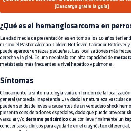
¿Qué es el hemangiosarcoma en perro
La edad media de presentación es en torno a los 10 años teniendo
mismo el Pastor Alemán, Golden Retriever, Labrador Retriever 
puede aparecer en razas pequeñas. Las localizaciones más frecuen
derecha y la piel. Es una neoplasia con alta capacidad de
metasta
metástasis más frecuentes a nivel hepático y pulmonar.
Síntomas
Clínicamente la sintomatología varía en función de la localizació
general (anorexia, inapetencia...) y dado la naturaleza vascular d
pueden ser desde leves a causantes de un verdadero shock hemorr
presenta consideraciones especiales, dado que puede provocar
s
vascular y/o
derrame pericárdico
que conlleve finalmente un
ta
conocer casos clínicos para ayudarte en el diagnóstico diferencial