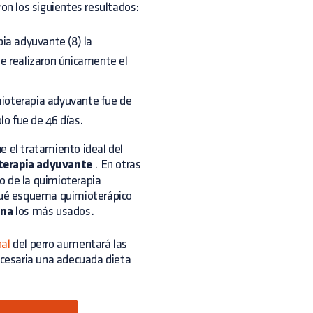
ron los siguientes resultados:
ia adyuvante (8) la
ue realizaron únicamente el
imioterapia adyuvante fue de
lo fue de 46 días.
e el tratamiento ideal del
oterapia adyuvante
. En otras
so de la quimioterapia
qué esquema quimioterápico
ina
los más usados.
nal
del perro aumentará las
necesaria una adecuada dieta