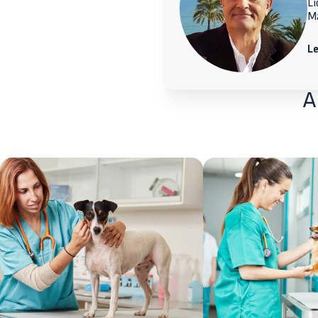
Li
M
L
A