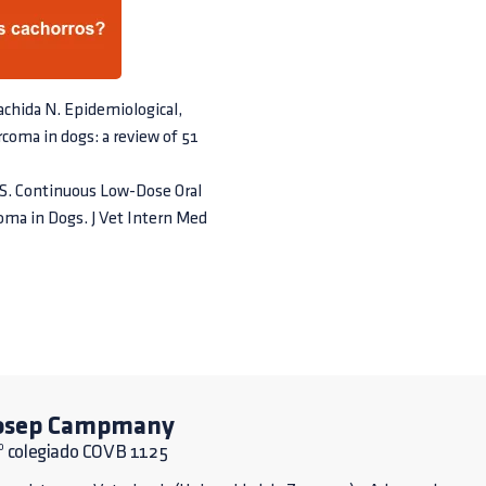
chida N. Epidemiological,
rcoma in dogs: a review of 51
w S. Continuous Low-Dose Oral
ma in Dogs. J Vet Intern Med
osep Campmany
º colegiado COVB 1125