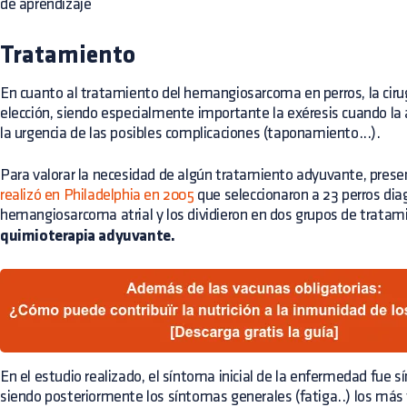
de aprendizaje
Tratamiento
En cuanto al tratamiento del hemangiosarcoma en perros, la ciru
elección, siendo especialmente importante la exéresis cuando la 
la urgencia de las posibles complicaciones (taponamiento...).
Para valorar la necesidad de algún tratamiento adyuvante, pre
realizó en Philadelphia en 2005
que seleccionaron a 23 perros dia
hemangiosarcoma atrial y los dividieron en dos grupos de tratami
quimioterapia adyuvante.
En el estudio realizado, el síntoma inicial de la enfermedad fue s
siendo posteriormente los síntomas generales (fatiga..) los más 