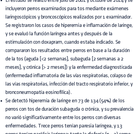
El estudio se realizó entre julio de 2001 y octubre de 2014 y se
incluyeron perros examinados para tos mediante exámenes
laringoscópicos y broncoscópicos realizados por 1 examinador.
Se registraron los casos de hiperemia e inflamación de laringe,
y se evaluó la función laríngea antes y después de la
estimulación con doxapram, cuando estaba indicado. Se
compararon los resultados entre perros en base a la duración
de la tos (aguda [<2 semanas], subaguda [2 semanas a 2
meses], y crónica [> 2 meses]) y la enfermedad diagnosticada
(enfermedad inflamatoria de las vías respiratorias, colapso de
las vías respiratorias, infección del tracto respiratorio inferior, y
bronconeumopatía eosinofílica).
Se detectó hiperemia de laringe en 73 de 134 (54%) de los
perros con tos de duración subaguda o crónica, y su prevalencia
no varió significativamente entre los perros con diversas
enfermedades. Trece perros tenían paresia laríngea, y 13