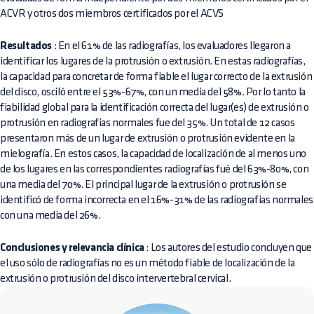
ACVR y otros dos miembros certificados por el ACVS
Resultados
: En el 61% de las radiografías, los evaluadores llegaron a
identificar los lugares de la protrusión o extrusión. En estas radiografías,
la capacidad para concretar de forma fiable el lugar correcto de la extrusión
del disco, osciló entre el 53%-67%, con un media del 58%. Por lo tanto la
fiabilidad global para la identificación correcta del lugar(es) de extrusión o
protrusión en radiografias normales fue del 35%. Un total de 12 casos
presentaron más de un lugar de extrusión o protrusión evidente en la
mielografía. En estos casos, la capacidad de localización de al menos uno
de los lugares en las correspondientes radiografías fué del 63%-80%, con
una media del 70%. El principal lugar de la extrusión o protrusión se
identificó de forma incorrecta en el 16%-31% de las radiografias normales
con una media del 26%.
Conclusiones y relevancia clínica
: Los autores del estudio concluyen que
el uso sólo de radiografías no es un método fiable de localización de la
extrusión o protrusión del disco intervertebral cervical.