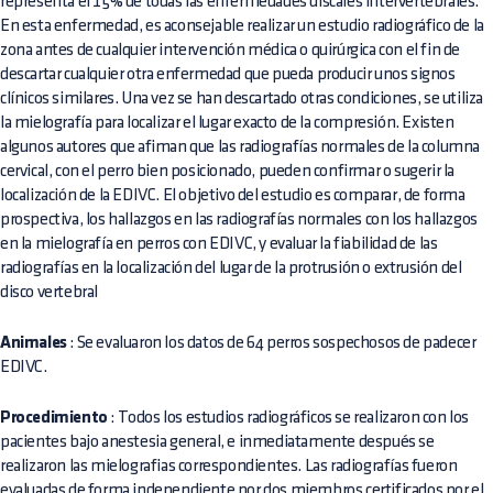
representa el 15% de todas las enfermedades discales intervertebrales.
En esta enfermedad, es aconsejable realizar un estudio radiográfico de la
zona antes de cualquier intervención médica o quirúrgica con el fin de
descartar cualquier otra enfermedad que pueda producir unos signos
clínicos similares. Una vez se han descartado otras condiciones, se utiliza
la mielografía para localizar el lugar exacto de la compresión. Existen
algunos autores que afiman que las radiografías normales de la columna
cervical, con el perro bien posicionado, pueden confirmar o sugerir la
localización de la EDIVC. El objetivo del estudio es comparar, de forma
prospectiva, los hallazgos en las radiografías normales con los hallazgos
en la mielografía en perros con EDIVC, y evaluar la fiabilidad de las
radiografías en la localización del lugar de la protrusión o extrusión del
disco vertebral
Animales
: Se evaluaron los datos de 64 perros sospechosos de padecer
EDIVC.
Procedimiento
: Todos los estudios radiográficos se realizaron con los
pacientes bajo anestesia general, e inmediatamente después se
realizaron las mielografias correspondientes. Las radiografías fueron
evaluadas de forma independiente por dos miembros certificados por el