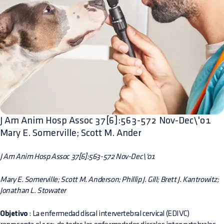
J Am Anim Hosp Assoc 37[6]:563-572 Nov-Dec\'01
Mary E. Somerville; Scott M. Ander
J Am Anim Hosp Assoc 37[6]:563-572 Nov-Dec\'01
Mary E. Somerville; Scott M. Anderson; Phillip J. Gill; Brett J. Kantrowitz;
Jonathan L. Stowater
Objetivo
: La enfermedad discal intervertebral cervical (EDIVC)