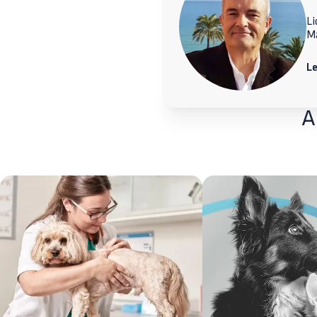
Li
M
L
A