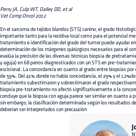
Perry JA, Culp WT, Dailey DD, et al
Vet Comp Oncol 2012
En el sarcoma de tejidos blandos (STS) canino, el grado histológic
importante tanto para la recidiva local como para el potencial me
tratamiento e identificación del grado del tumor puede ayudar en 
determinación de los márgenes quirúrgicos necesarios para el cont
evalúa la precisión de las diversas técnicas biopsia de pretratami
y aguja) en 68 perros diagnosticados con un STS en pre-tratamie
escisional. La concordancia en cuanto al grado entre biopsias por
de 59%. Del 41% donde no había concordancia, el 29% y el 12%de l
tratamiento subestimaron y sobrestimaron el grado respectivam
biopsia pre-tratamiento no afectó significativamente a la concord
concluye que la biopsia con aguja parece ser similar en cuanto a pr
sin embargo, la clasificación determinada según los resultados d
deberían ser interpretados con precaución
J
N