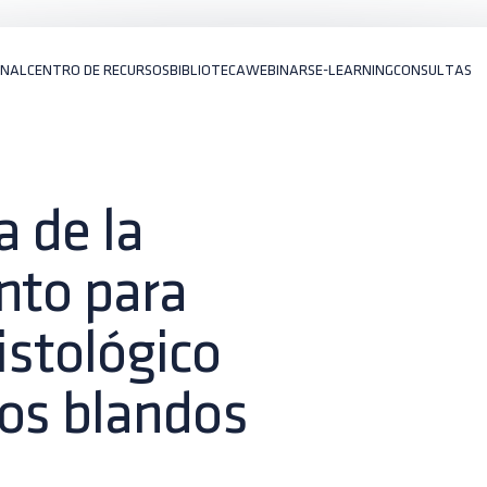
ONAL
CENTRO DE RECURSOS
BIBLIOTECA
WEBINARS
E-LEARNING
CONSULTAS
a de la
nto para
istológico
dos blandos