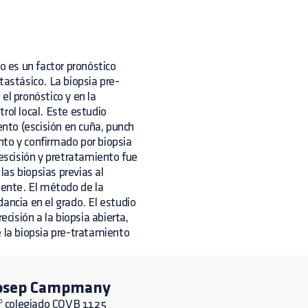
o es un factor pronóstico
tastásico. La biopsia pre-
el pronóstico y en la
rol local. Este estudio
ento (escisión en cuña, punch
nto y confirmado por biopsia
 escisión y pretratamiento fue
as biopsias previas al
ente. El método de la
ancia en el grado. El estudio
ecisión a la biopsia abierta,
e la biopsia pre-tratamiento
osep Campmany
º colegiado COVB 1125