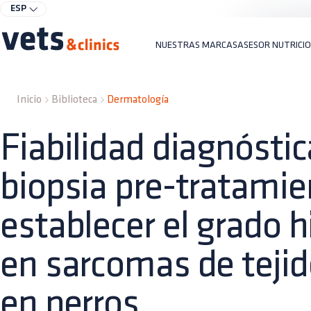
ESP
NUESTRAS MARCAS
ASESOR NUTRICI
Inicio
Biblioteca
Dermatología
Fiabilidad diagnóstic
biopsia pre-tratamie
establecer el grado h
en sarcomas de teji
en perros