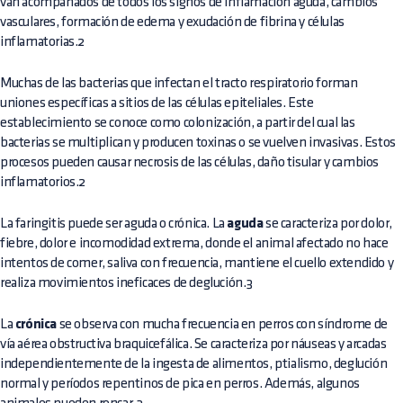
van acompañados de todos los signos de inflamación aguda, cambios
vasculares, formación de edema y exudación de fibrina y células
inflamatorias.2
Muchas de las bacterias que infectan el tracto respiratorio forman
uniones específicas a sitios de las células epiteliales. Este
establecimiento se conoce como colonización, a partir del cual las
bacterias se multiplican y producen toxinas o se vuelven invasivas. Estos
procesos pueden causar necrosis de las células, daño tisular y cambios
inflamatorios.2
La faringitis puede ser aguda o crónica. La
aguda
se caracteriza por dolor,
fiebre, dolor e incomodidad extrema, donde el animal afectado no hace
intentos de comer, saliva con frecuencia, mantiene el cuello extendido y
realiza movimientos ineficaces de deglución.3
La
crónica
se observa con mucha frecuencia en perros con síndrome de
vía aérea obstructiva braquicefálica. Se caracteriza por náuseas y arcadas
independientemente de la ingesta de alimentos, ptialismo, deglución
normal y períodos repentinos de pica en perros. Además, algunos