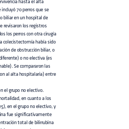
rvivencia hasta el alta
 incluyó 70 perros que se
 biliar en un hospital de
 revisaron los registros
os los perros con otra cirugía
 la colecistectomía había sido
cación de obstrucción biliar, o
iferente) o no electiva (es
ionable). Se compararon las
n al alta hospitalaria) entre
n el grupo no electivo.
ortalidad, en cuanto a los
5), en el grupo no electivo, y
mina fue significativamente
tración total de bilirrubina