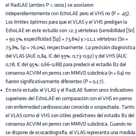
el RadLAE (ambos P <.0001) se asociaron
independientemente con EchoLAE pero el VHS no (P = .45).
Los límites óptimos para que el VLAS y el VHS predigan la
EchoLAE en este estudio son >2,3 vértebras (sensibilidad [Sn]
= 90,3%, especificidad [Sp] = 73,6%) y >11,1 vértebras (Sn =
75,8%, Sp = 76,0%), respectivamente. La precisión diagnóstica
del VLAS (AUC 0,84, IC del 95%: 0,73-0,92) y del VHS (AUC
0,78, IC del 95%: 0,66-0,88) para predecir el estadio B2 del
consenso ACVIM en perros con MMVD subclínica (n = 64) no
fueron significativamente diferentes (P = 0,17).
En este estudio el VLAS y el RadLAE fueron unos indicadores
superiores del EchoLAE en comparación con el VHS en perros
con enfermedad cardiovascular conocida o sospechada. Tanto
el VLAS como el VHS son útiles predictores del estadio B2 del
consenso ACVIM en perros con MMVD subclínica. Cuando no
se dispone de ecocardiografía, el VLAS representa una medida