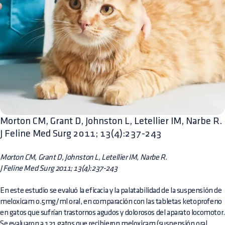
Morton CM, Grant D, Johnston L, Letellier IM, Narbe R.
J Feline Med Surg 2011; 13(4):237-243
Morton CM, Grant D, Johnston L, Letellier IM, Narbe R.
J Feline Med Surg 2011; 13(4):237-243
En este estudio se evaluó la eficacia y la palatabilidad de la suspensión de
meloxicam 0.5mg/ml oral, en comparación con las tabletas ketoprofeno
en gatos que sufrían trastornos agudos y dolorosos del aparato locomotor.
Se evaluaron a 121 gatos que recibieron meloxicam (suspensión oral