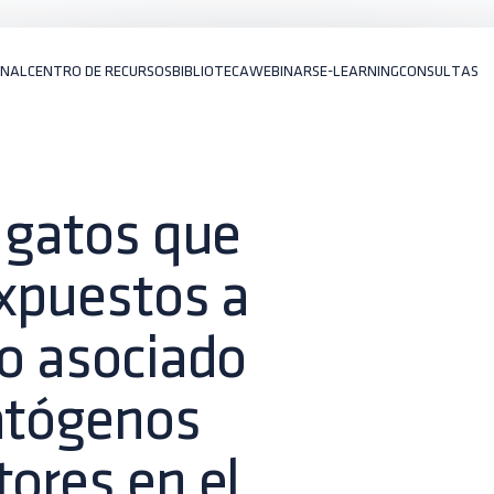
ONAL
CENTRO DE RECURSOS
BIBLIOTECA
WEBINARS
E-LEARNING
CONSULTAS
e gatos que
expuestos a
go asociado
patógenos
tores en el