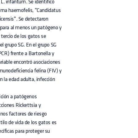
 L. infantum. Se identificó
asma haemofelis, "Candidatus
ensis". Se detectaron
 para al menos un patógeno y
tercio de los gatos se
el grupo SG. En el grupo SG
PCR) frente a Bartonella y
variable encontró asociaciones
nmunodeficiencia felina (FIV) y
 la edad adulta, infección
ición a patógenos
cciones Rickettsia y
os factores de riesgo
ilo de vida de los gatos es
cíficas para proteger su