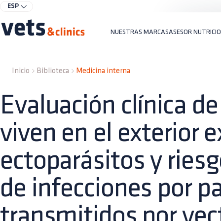
ESP
NUESTRAS MARCAS
ASESOR NUTRICI
Inicio
Biblioteca
Medicina interna
Evaluación clínica d
viven en el exterior 
ectoparásitos y ries
de infecciones por 
transmitidos por vec