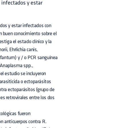
infectados y estar
dos y estar infectados con
un buen conocimiento sobre el
tiga el estado clínico y la
ii, Ehrlichia canis,
nfantum) y / o PCR sanguínea
/ Anaplasma spp.,
el estudio se incluyeron
arasiticida o ectoparásitos
ontra ectoparásitos (grupo de
es retrovirales entre los dos
tológicas fueron
n anticuerpos contra R.