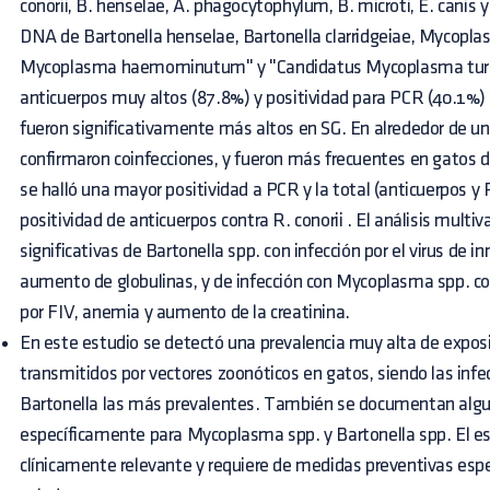
conorii, B. henselae, A. phagocytophylum, B. microti, E. canis y
DNA de Bartonella henselae, Bartonella clarridgeiae, Mycopl
Mycoplasma haemominutum" y "Candidatus Mycoplasma turic
anticuerpos muy altos (87.8%) y positividad para PCR (40.1%)
fueron significativamente más altos en SG. En alrededor de un 
confirmaron coinfecciones, y fueron más frecuentes en gatos d
se halló una mayor positividad a PCR y la total (anticuerpos y 
positividad de anticuerpos contra R. conorii . El análisis multi
significativas de Bartonella spp. con infección por el virus de i
aumento de globulinas, y de infección con Mycoplasma spp. con
por FIV, anemia y aumento de la creatinina.
En este estudio se detectó una prevalencia muy alta de expos
transmitidos por vectores zoonóticos en gatos, siendo las infe
Bartonella las más prevalentes. También se documentan algun
específicamente para Mycoplasma spp. y Bartonella spp. El est
clínicamente relevante y requiere de medidas preventivas espe