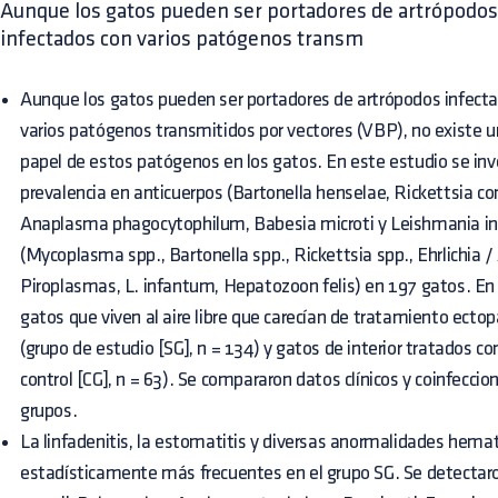
Aunque los gatos pueden ser portadores de artrópodos 
infectados con varios patógenos transm
Aunque los gatos pueden ser portadores de artrópodos infecta
varios patógenos transmitidos por vectores (VBP), no existe 
papel de estos patógenos en los gatos. En este estudio se inves
prevalencia en anticuerpos (Bartonella henselae, Rickettsia conor
Anaplasma phagocytophilum, Babesia microti y Leishmania i
(Mycoplasma spp., Bartonella spp., Rickettsia spp., Ehrlichia 
Piroplasmas, L. infantum, Hepatozoon felis) en 197 gatos. En 
gatos que viven al aire libre que carecían de tratamiento ectop
(grupo de estudio [SG], n = 134) y gatos de interior tratados c
control [CG], n = 63). Se compararon datos clínicos y coinfeccion
grupos.
La linfadenitis, la estomatitis y diversas anormalidades hema
estadísticamente más frecuentes en el grupo SG. Se detectaro