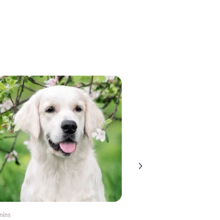
mins
8 mins