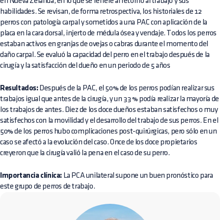
en Nueva Zelanda, en lo que se refiere al retorno al trabajo y sus
habilidades. Se revisan, de forma retrospectiva, los historiales de 12
perros con patología carpal y sometidos a una PAC con aplicación de la
placa en la cara dorsal, injerto de médula ósea y vendaje. Todos los perros
estaban activos en granjas de ovejas o cabras durante el momento del
daño carpal. Se evaluó la capacidad del perro en el trabajo después de la
cirugía y la satisfacción del dueño en un periodo de 5 años
Resultados:
Después de la PAC, el 50% de los perros podían realizar sus
trabajos igual que antes de la cirugía, y un 33 % podía realizar la mayoría de
los trabajos de antes. Diez de los doce dueños estaban satisfechos o muy
satisfechos con la movilidad y el desarrollo del trabajo de sus perros. En el
50% de los perros hubo complicaciones post-quirúrgicas, pero sólo en un
caso se afectó a la evolución del caso. Once de los doce propietarios
creyeron que la cirugía valió la pena en el caso de su perro.
Importancia clínica:
La PCA unilateral supone un buen pronóstico para
este grupo de perros de trabajo.