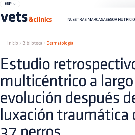
ESP
NUESTRAS MARCAS
ASESOR NUTRICI
Inicio
Biblioteca
Dermatología
Estudio retrospectiv
multicéntrico a largo
evolución después d
luxación traumática 
37 perros