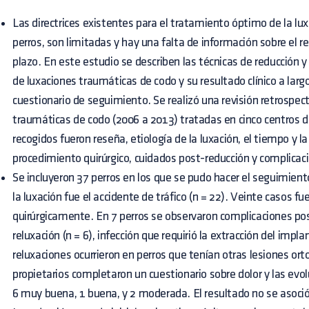
Las directrices existentes para el tratamiento óptimo de la lu
perros, son limitadas y hay una falta de información sobre el re
plazo. En este estudio se describen las técnicas de reducción y
de luxaciones traumáticas de codo y su resultado clínico a largo
cuestionario de seguimiento. Se realizó una revisión retrospec
traumáticas de codo (2006 a 2013) tratadas en cinco centros d
recogidos fueron reseña, etiología de la luxación, el tiempo y la
procedimiento quirúrgico, cuidados post-reducción y complicac
Se incluyeron 37 perros en los que se pudo hacer el seguimien
la luxación fue el accidente de tráfico (n = 22). Veinte casos f
quirúrgicamente. En 7 perros se observaron complicaciones po
reluxación (n = 6), infección que requirió la extracción del impla
reluxaciones ocurrieron en perros que tenían otras lesiones ort
propietarios completaron un cuestionario sobre dolor y las evol
6 muy buena, 1 buena, y 2 moderada. El resultado no se asoció 