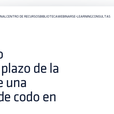
ONAL
CENTRO DE RECURSOS
BIBLIOTECA
WEBINARS
E-LEARNING
CONSULTAS
o
 plazo de la
e una
de codo en