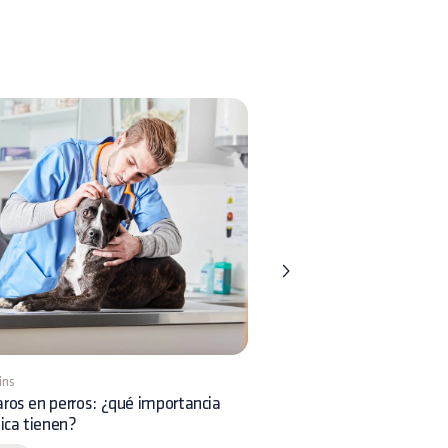
ins
5 mins
ros en perros: ¿qué importancia
Riesgos asociados a las p
nica tienen?
de abejas en perros