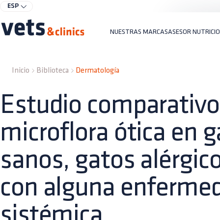
ESP
NUESTRAS MARCAS
ASESOR NUTRICI
Inicio
Biblioteca
Dermatología
Estudio comparativo 
microflora ótica en 
sanos, gatos alérgic
con alguna enferme
sistémica