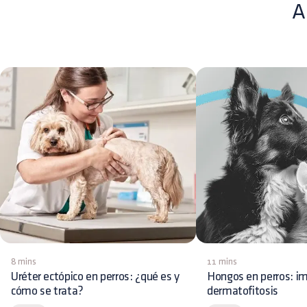
A
8 mins
11 mins
Uréter ectópico en perros: ¿qué es y
Hongos en perros: im
cómo se trata?
dermatofitosis