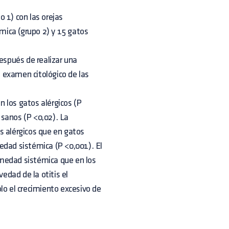
 1) con las orejas
mica (grupo 2) y 15 gatos
después de realizar una
 examen citológico de las
 los gatos alérgicos (P
 sanos (P <0,02). La
s alérgicos que en gatos
edad sistémica (P <0,001). El
rmedad sistémica que en los
vedad de la otitis el
lo el crecimiento excesivo de