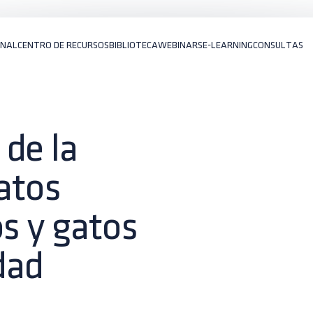
ONAL
CENTRO DE RECURSOS
BIBLIOTECA
WEBINARS
E-LEARNING
CONSULTAS
de la
gatos
os y gatos
dad