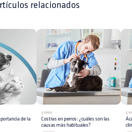
rtículos relacionados
5 mins
5 m
portancia de la
Costras en perros: ¿cuáles son las
Áca
causas más habituales?
clí