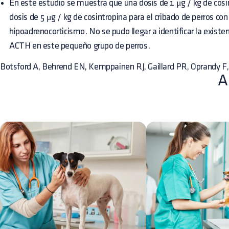
En este estudio se muestra que una dosis de 1 μg / kg de cosi
dosis de 5 μg / kg de cosintropina para el cribado de perros co
hipoadrenocorticismo. No se pudo llegar a identificar la existen
ACTH en este pequeño grupo de perros.
Botsford A, Behrend EN, Kemppainen RJ, Gaillard PR, Oprandy F
A