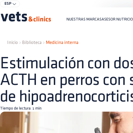
ESP
NUESTRAS MARCAS
ASESOR NUTRICI
Inicio
Biblioteca
Medicina interna
Estimulación con dos
ACTH en perros con
de hipoadrenocortic
Tiempo de lectura:
1
min