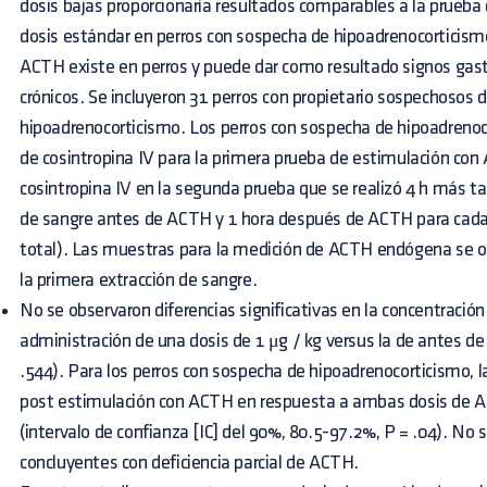
dosis bajas proporcionaría resultados comparables a la prueb
dosis estándar en perros con sospecha de hipoadrenocorticismo y
ACTH existe en perros y puede dar como resultado signos gast
crónicos. Se incluyeron 31 perros con propietario sospechosos 
hipoadrenocorticismo. Los perros con sospecha de hipoadrenoco
de cosintropina IV para la primera prueba de estimulación con 
cosintropina IV en la segunda prueba que se realizó 4 h más t
de sangre antes de ACTH y 1 hora después de ACTH para cada
total). Las muestras para la medición de ACTH endógena se 
la primera extracción de sangre.
No se observaron diferencias significativas en la concentración 
administración de una dosis de 1 μg / kg versus la de antes de 
.544). Para los perros con sospecha de hipoadrenocorticismo, l
post estimulación con ACTH en respuesta a ambas dosis de 
(intervalo de confianza [IC] del 90%, 80.5-97.2%, P = .04). No s
concluyentes con deficiencia parcial de ACTH.