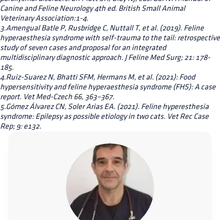
Canine and Feline Neurology 4th ed. British Small Animal
Veterinary Association:1-4.
3.Amengual Batle P, Rusbridge C, Nuttall T, et al. (2019). Feline
hyperaesthesia syndrome with self-trauma to the tail: retrospective
study of seven cases and proposal for an integrated
multidisciplinary diagnostic approach. J Feline Med Surg; 21: 178-
185.
4.Ruiz-Suarez N, Bhatti SFM, Hermans M, et al. (2021): Food
hypersensitivity and feline hyperaesthesia syndrome (FHS): A case
report. Vet Med-Czech 66, 363–367.
5.Gómez Álvarez CN, Soler Arias EA. (2021). Feline hyperesthesia
syndrome: Epilepsy as possible etiology in two cats. Vet Rec Case
Rep; 9: e132.