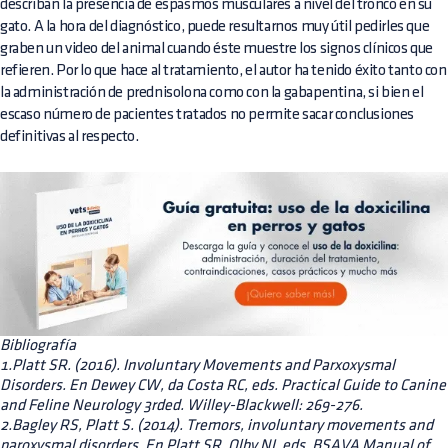
describan la presencia de espasmos musculares a nivel del tronco en su
gato. A la hora del diagnóstico, puede resultarnos muy útil pedirles que
graben un video del animal cuando éste muestre los signos clínicos que
refieren. Por lo que hace al tratamiento, el autor ha tenido éxito tanto con
la administración de prednisolona como con la gabapentina, si bien el
escaso número de pacientes tratados no permite sacar conclusiones
definitivas al respecto.
Bibliografía
1.Platt SR. (2016). Involuntary Movements and Parxoxysmal
Disorders. En Dewey CW, da Costa RC, eds. Practical Guide to Canine
and Feline Neurology 3rded. Willey-Blackwell: 269-276.
2.Bagley RS, Platt S. (2014). Tremors, involuntary movements and
paroxysmal disorders. En Platt SR, Olby NJ, eds. BSAVA Manual of