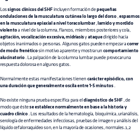
Los
signos clínicos del SHF
incluyen formación de
pequeñas
ondulaciones de la musculatura cutánea lo largo del dorso
,
espasmos
en la musculatura epiaxial a nivel toracolumbar
,
lamido y
mordido
violento
a nivel de la columna, flancos, miembros posteriores y cola,
agitación, vocalización excesiva, midriasis
y
ataque
dirigido hacia
objetos inanimados o personas. Algunos gatos pueden empezar a
correr
de modo frenético
sin motivo aparente y mostrar un
comportamiento
alucinatorio
. La palpación de la columna lumbar puede provocar una
respuesta dolorosa en algunos gatos.
Normalmente estas manifestaciones tienen
carácter episódico, con
una duración que generalmente oscila entre 1-5 minutos
.
No existe ninguna prueba específica para el
diagnóstico de SHF
, de
modo que éste
se establece normalmente en base a la historia y
cuadro clínico
. Los resultados de la hematología, bioquímica, urianálisis,
serología de enfermedades infecciosas, pruebas de imagen y análisis del
líquido cefalorraquídeo son, en la mayoría de ocasiones, normales.1,2