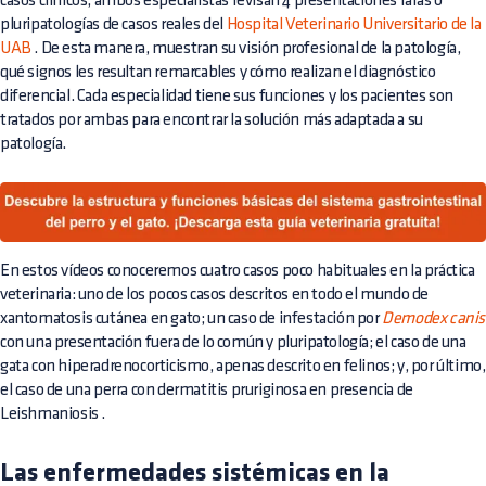
casos clínicos, ambos especialistas revisan 4 presentaciones raras o
pluripatologías de casos reales del
Hospital Veterinario Universitario de la
UAB
. De esta manera, muestran su visión profesional de la patología,
qué signos les resultan remarcables y cómo realizan el diagnóstico
diferencial. Cada especialidad tiene sus funciones y los pacientes son
tratados por ambas para encontrar la solución más adaptada a su
patología.
En estos vídeos conoceremos cuatro casos poco habituales en la práctica
veterinaria: uno de los pocos casos descritos en todo el mundo de
xantomatosis cutánea en gato; un caso de infestación por
Demodex canis
con una presentación fuera de lo común y pluripatología; el caso de una
gata con hiperadrenocorticismo, apenas descrito en felinos; y, por último,
el caso de una perra con dermatitis pruriginosa en presencia de
Leishmaniosis
.
Las enfermedades sistémicas en la