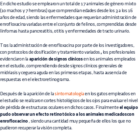
En dicho estudio se emplearon un total de 17 animales de género mixto
(10 machos y 7 hembras) que comprendían edades desde los 3 a los 16
años de edad, siendo las enfermedades que requerían administración de
enrofloxacina variadas entre el conjunto de felinos, comprendidas desde
linfomas hasta pancreatitis, otitis y enfermedades de tracto urinario.
Tras la administración de enrofloxacina por parte de los investigadores,
con protocolos de dosificación y tratamiento variados
,
los profesionales
evidenciaron la
aparición de signos clínicos
en los animales empleados
en el estudio, comprendiendo desde signos clínicos generales de
midriasis y ceguera aguda en las primeras etapas, hasta ausencia de
respuestas en el electroretinograma.
Después de la aparición de la
sintomatología
en los gatos empleados en
el estudio se realizaron cortes histológicos de los ojos para evaluar el nivel
de pérdida de estructuras oculares en dichos casos. Finalmente
el equipo
pudo observar un efecto retinotóxico a los animales medicadoscon
enrofloxacino
, siendo una cantidad muy pequeña de ellos los que no
pudieron recuperar la visión completa.