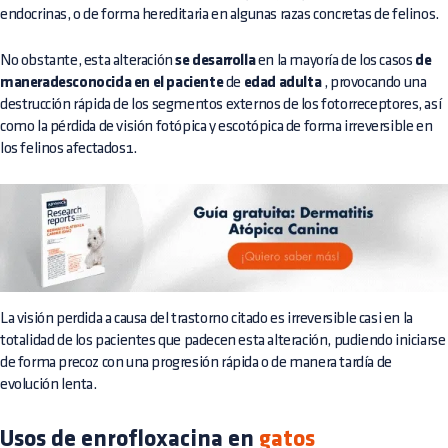
endocrinas, o de forma hereditaria en algunas razas concretas de felinos.
No obstante, esta alteración
se desarrolla
en la mayoría de los casos
de
maneradesconocida en el paciente
de
edad adulta
, provocando una
destrucción rápida de los segmentos externos de los fotorreceptores, así
como la pérdida de visión fotópica y escotópica de forma irreversible en
los felinos afectados1.
La visión perdida a causa del trastorno citado es irreversible casi en la
totalidad de los pacientes que padecen esta alteración, pudiendo iniciarse
de forma precoz con una progresión rápida o de manera tardía de
evolución lenta.
Usos de enrofloxacina en
gatos