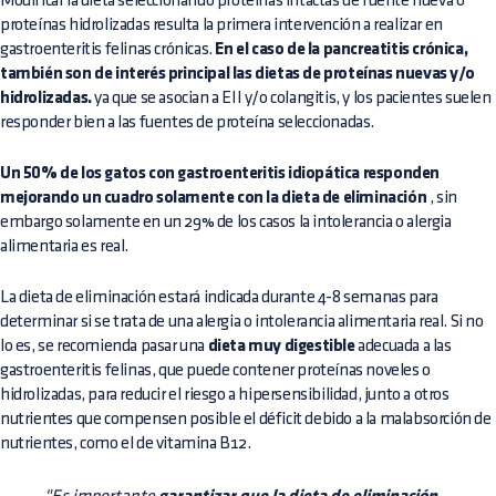
Modificar la dieta seleccionando proteínas intactas de fuente nueva o
proteínas hidrolizadas resulta la primera intervención a realizar en
gastroenteritis felinas crónicas.
En el caso de la pancreatitis crónica,
también son de interés principal las dietas de proteínas nuevas y/o
hidrolizadas.
ya que se asocian a EII y/o colangitis, y los pacientes suelen
responder bien a las fuentes de proteína seleccionadas.
Un 50% de los gatos con gastroenteritis idiopática responden
mejorando un cuadro solamente con la dieta de eliminación
, sin
embargo solamente en un 29% de los casos la intolerancia o alergia
alimentaria es real.
La dieta de eliminación estará indicada durante 4-8 semanas para
determinar si se trata de una alergia o intolerancia alimentaria real. Si no
lo es, se recomienda pasar una
dieta muy digestible
adecuada a las
gastroenteritis felinas, que puede contener proteínas noveles o
hidrolizadas, para reducir el riesgo a hipersensibilidad, junto a otros
nutrientes que compensen posible el déficit debido a la malabsorción de
nutrientes, como el de vitamina B12.