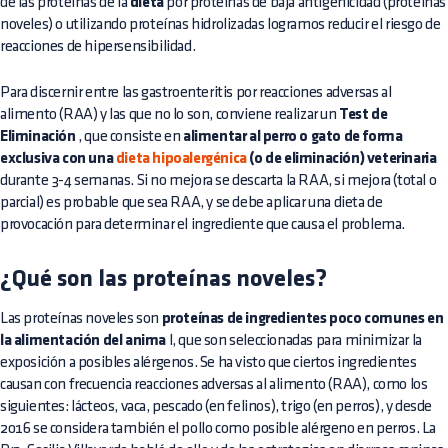
de las proteínas de la
dieta
por proteínas de baja antigenicidad (proteínas
noveles) o utilizando proteínas hidrolizadas logramos reducir el riesgo de
reacciones de hipersensibilidad.
Para discernir entre las gastroenteritis por reacciones adversas al
alimento (RAA) y las que no lo son, conviene realizar un
Test de
Eliminación
, que consiste en
alimentar al perro o gato de forma
exclusiva con una
dieta hipoalergénica
(o de eliminación) veterinaria
durante 3-4 semanas. Si no mejora se descarta la RAA, si mejora (total o
parcial) es probable que sea RAA, y se debe aplicar una dieta de
provocación para determinar el ingrediente que causa el problema.
¿Qué son las proteínas noveles?
Las proteínas noveles son
proteínas de ingredientes poco comunes en
la alimentación del anima
l, que son seleccionadas para minimizar la
exposición a posibles alérgenos. Se ha visto que ciertos ingredientes
causan con frecuencia reacciones adversas al alimento (RAA), como los
siguientes: lácteos, vaca, pescado (en felinos), trigo (en perros), y desde
2016 se considera también el pollo como posible alérgeno en perros. La