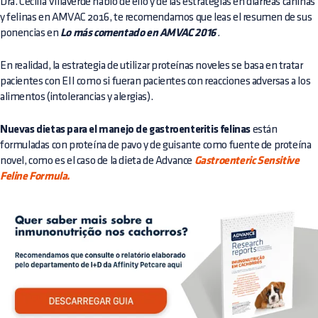
Dra. Cecilia Villaverde habló de ello y de las estrategias en diarreas caninas
y felinas en AMVAC 2016, te recomendamos que leas el resumen de sus
ponencias en
Lo más comentado en AMVAC 2016
.
En realidad, la estrategia de utilizar proteínas noveles se basa en tratar
pacientes con EII como si fueran pacientes con reacciones adversas a los
alimentos (intolerancias y alergias).
Nuevas dietas para el manejo de gastroenteritis felinas
están
formuladas con proteína de pavo y de guisante como fuente de proteína
novel, como es el caso de la dieta de Advance
Gastroenteric Sensitive
Feline Formula.