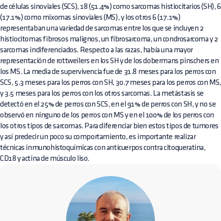
de células sinoviales (SCS), 18 (51.4%) como sarcomas histiocitarios (SH), 6
(17.1%) como mixomas sinoviales (MS), y los otros 6 (17.1%)
representaban una variedad de sarcomas entre los que se incluyen 2
histiocitomas fibrosos malignos, un fibrosarcoma, un condrosarcoma y 2
sarcomas indiferenciados. Respecto a las razas, había una mayor
representación de rottweilers en los SH y de los dobermans pinschers en
los MS. La media de supervivencia fue de 31.8 meses para los perros con
SCS, 5.3 meses para los perros con SH, 30.7 meses para los perros con MS,
y 3.5 meses para los perros con los otros sarcomas. La metástasis se
detectó en el 25% de perros con SCS, en el 91% de perros con SH, y no se
observó en ninguno de los perros con MS y en el 100% de los perros con
los otros tipos de sarcomas. Para diferenciar bien estos tipos de tumores
y así predecir un poco su comportamiento, es importante realizar
técnicas inmunohistoquímicas con anticuerpos contra citoqueratina,
CD18 y actina de músculo liso.