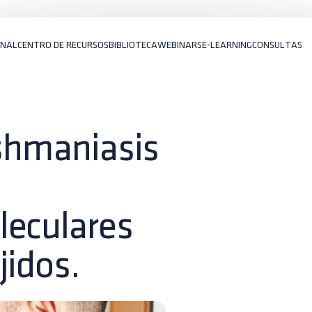
ONAL
CENTRO DE RECURSOS
BIBLIOTECA
WEBINARS
E-LEARNING
CONSULTAS
ishmaniasis
leculares
jidos.