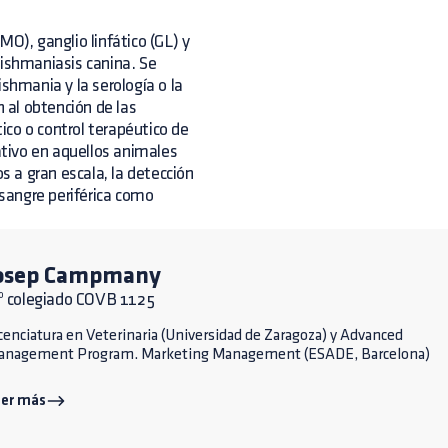
O), ganglio linfático (GL) y
eishmaniasis canina. Se
shmania y la serología o la
n al obtención de las
co o control terapéutico de
tivo en aquellos animales
 a gran escala, la detección
sangre periférica como
osep Campmany
º colegiado COVB 1125
cenciatura en Veterinaria (Universidad de Zaragoza) y Advanced
anagement Program. Marketing Management (ESADE, Barcelona)
eer más