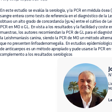
En este estudio se evalúa la serología, y la PCR en médula ósea (M
sangre entera como tests de referencia en el diagnóstico de la L
obtuvo un alto grado de concordancia (91%) entre el cultivo de Lei
PCR en MO o GL. En vista a los resultados y la facilidad y coste e
muestras, los autores recomiendan la PCR de GL para el diagnósti
la Leishmaniasis canina, siendo la PCR de MO un método alterna
que no presenten linfoadenomegalia. En estudios epidemiológicos
de anticuerpos es un método apropiado y pude usarse la PCR en 
complemento a los resultados serológicos
J
N
Li
M
L