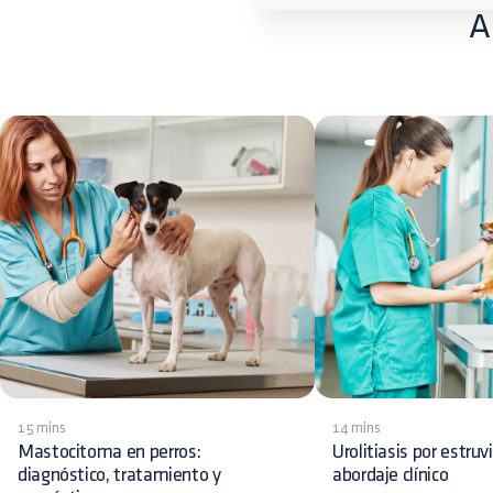
A
15 mins
14 mins
Mastocitoma en perros:
Urolitiasis por estruv
diagnóstico, tratamiento y
abordaje clínico