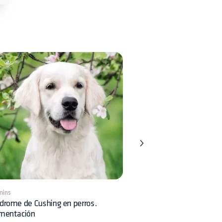
mins
8 mins
drome de Cushing en perros.
Displasia Renal en perros:
imentación
reconocimiento clínico y 