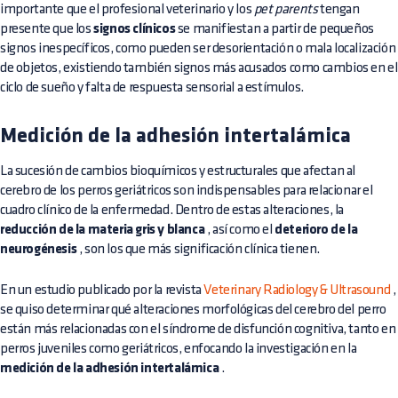
importante que el profesional veterinario y los
pet parents
tengan
presente que los
signos clínicos
se manifiestan a partir de pequeños
signos inespecíficos, como pueden ser desorientación o mala localización
de objetos, existiendo también signos más acusados como cambios en el
ciclo de sueño y falta de respuesta sensorial a estímulos.
Medición de la adhesión intertalámica
La sucesión de cambios bioquímicos y estructurales que afectan al
cerebro de los perros geriátricos son indispensables para relacionar el
cuadro clínico de la enfermedad. Dentro de estas alteraciones, la
reducción de la materia gris y blanca
, así como el
deterioro de la
neurogénesis
, son los que más significación clínica tienen.
En un estudio publicado por la revista
Veterinary Radiology & Ultrasound
,
se quiso determinar qué alteraciones morfológicas del cerebro del perro
están más relacionadas con el síndrome de disfunción cognitiva, tanto en
perros juveniles como geriátricos, enfocando la investigación en la
medición de la adhesión intertalámica
.