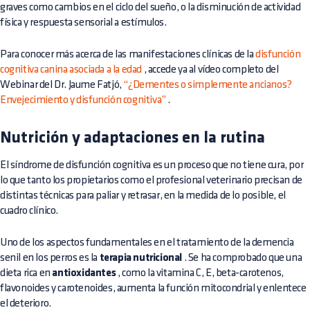
graves como cambios en el ciclo del sueño, o la disminución de actividad
física y respuesta sensorial a estímulos.
Para conocer más acerca de las manifestaciones clínicas de la
disfunción
cognitiva canina asociada a la edad
, accede ya al vídeo completo del
Webinar del Dr. Jaume Fatjó,
“¿Dementes o simplemente ancianos?
Envejecimiento y disfunción cognitiva”
.
Nutrición y adaptaciones en la rutina
El síndrome de disfunción cognitiva es un proceso que no tiene cura, por
lo que tanto los propietarios como el profesional veterinario precisan de
distintas técnicas para paliar y retrasar, en la medida de lo posible, el
cuadro clínico.
Uno de los aspectos fundamentales en el tratamiento de la demencia
senil en los perros es la
terapia nutricional
. Se ha comprobado que una
dieta rica en
antioxidantes
, como la vitamina C, E, beta-carotenos,
flavonoides y carotenoides, aumenta la función mitocondrial y enlentece
el deterioro.