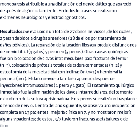
monoparesis atribuible a una disfunción del nervio ciático que apareció
después de algún tratamiento. En todos los casos se realizaron
exámenes neurológicos y electrodiagnósticos.
Resultados:
Se evaluaron un total de 27 daños nerviosos, de los cuales,
25 eran debidos a cirugías anteriores ( 18 de ellos por tratamiento de
daños pélvicos). La reparación de la luxación iliosacra produjo disfunciones
de nervio tibial (4 gatos) y peroneo (3 perros). Otras causas quirúrgicas
fueron la colocación de clavos intramedulares para fracturas de fémur
(n=3), colocación de prótesis totales de cadera cementadas (n=2) y
osteotomía de la meseta tibial con inclinación (n=1) y herniorrafia
perineal (n=1). El daño nervioso también apareció después de
inyecciones intramusculares ( 1 perro y 1 gato). El tratamiento quirúrgico
inmediato fue la eliminación de los clavos intramedulares, del cemento
extrudido o de la sutura aprisionadora. En 2 perros se realizó un trasplante
diferido de nervio. Dentro del año siguiente, se observó una recuperación
completa en 13 pacientes, mejoría clínica en 7, y no mostraron mejoría
alguna 7 pacientes; de estos, 5/7 tuvieron fracturas acetabalures o de
ilion.