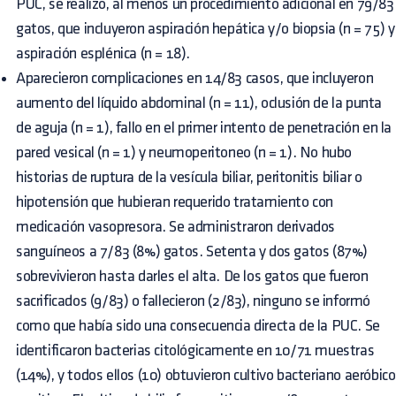
PUC, se realizó, al menos un procedimiento adicional en 79/83
gatos, que incluyeron aspiración hepática y/o biopsia (n = 75) y
aspiración esplénica (n = 18).
Aparecieron complicaciones en 14/83 casos, que incluyeron
aumento del líquido abdominal (n = 11), oclusión de la punta
de aguja (n = 1), fallo en el primer intento de penetración en la
pared vesical (n = 1) y neumoperitoneo (n = 1). No hubo
historias de ruptura de la vesícula biliar, peritonitis biliar o
hipotensión que hubieran requerido tratamiento con
medicación vasopresora. Se administraron derivados
sanguíneos a 7/83 (8%) gatos. Setenta y dos gatos (87%)
sobrevivieron hasta darles el alta. De los gatos que fueron
sacrificados (9/83) o fallecieron (2/83), ninguno se informó
como que había sido una consecuencia directa de la PUC. Se
identificaron bacterias citológicamente en 10/71 muestras
(14%), y todos ellos (10) obtuvieron cultivo bacteriano aeróbico