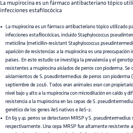
La mupirocina es un fármaco antibacteriano tópico util
infecciones estafilocócica
La mupirocina es un fármaco antibacteriano tópico utilizado p
infecciones estafilocócicas, incluido Staphylococcus pseudinte
meticilina (meticillin-resistant Staphylococcus pseudintermed
aparición de resistencias a la mupirocina es una preocupació
países. En este estudio se investiga la prevalencia y el genot
resistentes a mupirocina aislados de perros con pioderma. Se 
aislamientos de S. pseudintermedius de perros con pioderma (n
septiembre de 2016. Todos eran animales eran con propietario.
nivel bajo y alto a la mupirocina con microdilución en caldo y di
resistencia a la mupirocina en las cepas de S. pseudintermediu
genético de los genes ileS nativos e ileS-2.
En 69 y 41 perros se detectaron MRSP y S. pseudintermedius se
respectivamente. Una cepa MRSP fue altamente resistente a l