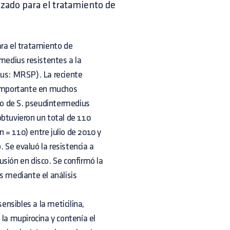
izado para el tratamiento de
ara el tratamiento de
rmedius resistentes a la
ius: MRSP). La reciente
n importante en muchos
ipo de S. pseudintermedius
obtuvieron un total de 110
 = 110) entre julio de 2010 y
 Se evaluó la resistencia a
fusión en disco. Se confirmó la
s mediante el análisis
nsibles a la meticilina,
a mupirocina y contenía el