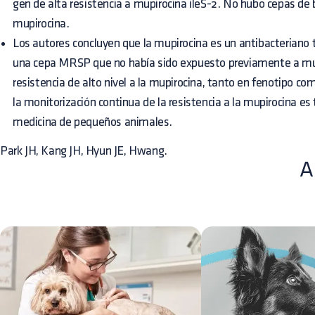
gen de alta resistencia a mupirocina ileS-2. No hubo cepas de b
mupirocina.
Los autores concluyen que la mupirocina es un antibacteriano 
una cepa MRSP que no había sido expuesto previamente a mup
resistencia de alto nivel a la mupirocina, tanto en fenotipo co
la monitorización continua de la resistencia a la mupirocina e
medicina de pequeños animales.
Park JH, Kang JH, Hyun JE, Hwang.
A