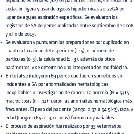
aspirados esternales (SA) en pacientes clínicos, sin sedación o
sedación ligera y usando agujas hipodérmicas 20-22GA en
lugar de agujas aspiración específicas. Se evaluaron los
registros de SA de perros realizados entre septiembre de 2008
y julio de 2013.
Se evaluaron y puntuaron las preparaciones por duplicado en
cuanto a la calidad del especimen(1-5), el número de
partículas (0-3), la celularidad (1 -3), además de otros
parámetros, y se determinó una interpretación morfológica.
En total se incluyeron 69 perros que fueron sometidos sin
incidentes a SA por anormalidades hematológicas
inexplicables o investigación de cáncer. La anemia (N = 54) y
macrocitosis (n = 42) fueron las anomalías hematológica más
frecuentes. El peso del paciente (rango: 2,97 a 54,5 kg), raza, y
edad (rango: 0,65 a 13,11 años) fueron muy variables.
El proceso de aspiración fue realizado por 33 veterinarios