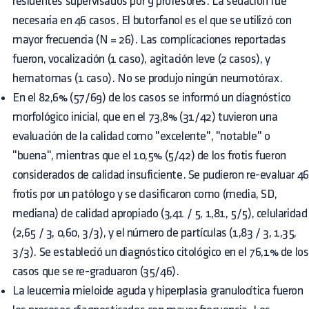
residentes supervisados por 9 profesores. La sedación fue
necesaria en 46 casos. El butorfanol es el que se utilizó con
mayor frecuencia (N = 26). Las complicaciones reportadas
fueron, vocalización (1 caso), agitación leve (2 casos), y
hematomas (1 caso). No se produjo ningún neumotórax.
En el 82,6% (57/69) de los casos se informó un diagnóstico
morfológico inicial, que en el 73,8% (31/42) tuvieron una
evaluación de la calidad como "excelente", "notable" o
"buena", mientras que el 10,5% (5/42) de los frotis fueron
considerados de calidad insuficiente. Se pudieron re-evaluar 46
frotis por un patólogo y se clasificaron como (media, SD,
mediana) de calidad apropiado (3,41 / 5, 1,81, 5/5), celularidad
(2,65 / 3, 0,60, 3/3), y el número de partículas (1,83 / 3, 1,35,
3/3). Se estableció un diagnóstico citológico en el 76,1% de los
casos que se re-graduaron (35/46).
La leucemia mieloide aguda y hiperplasia granulocítica fueron