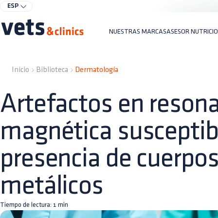
ESP
NUESTRAS MARCAS
ASESOR NUTRICI
Inicio
Biblioteca
Dermatología
Artefactos en reson
magnética susceptibl
presencia de cuerpos
metálicos
Tiempo de lectura:
1
min