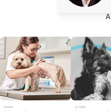
A
8 mins
11 mins