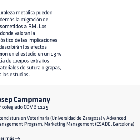
turaleza metálica pueden
 Además la migración de
n sometidos a RM. Los
 donde valoran la
óstico de las implicaciones
escribirán los efectos
ron en el estudio en un 13 %
ia de cuerpos extraños
teriales de sutura o grapas,
 los estudios.
osep Campmany
º colegiado COVB 1125
cenciatura en Veterinaria (Universidad de Zaragoza) y Advanced
anagement Program. Marketing Management (ESADE, Barcelona)
eer más