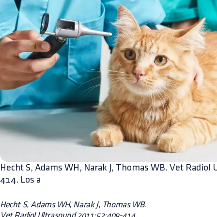
Hecht S, Adams WH, Narak J, Thomas WB. Vet Radiol 
414. Los a
Hecht S, Adams WH, Narak J, Thomas WB.
Vet Radiol Ultrasound 2011;52:409-414.