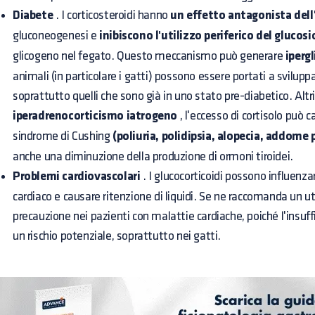
Diabete
. I corticosteroidi hanno
un effetto antagonista dell
gluconeogenesi e
inibiscono l'utilizzo periferico del glucosi
glicogeno nel fegato. Questo meccanismo può generare
iperg
animali (in particolare i gatti) possono essere portati a sviluppa
soprattutto quelli che sono già in uno stato pre-diabetico. Altri
iperadrenocorticismo iatrogeno
, l'eccesso di cortisolo può 
sindrome di Cushing
(poliuria, polidipsia, alopecia, addome 
anche una diminuzione della produzione di ormoni tiroidei.
Problemi cardiovascolari
. I glucocorticoidi possono influenz
cardiaco e causare ritenzione di liquidi. Se ne raccomanda un u
precauzione nei pazienti con malattie cardiache, poiché l'insuff
un rischio potenziale, soprattutto nei gatti.