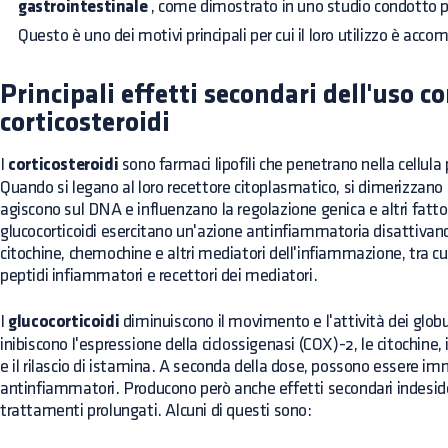
gastrointestinale
, come dimostrato in uno studio condotto p
Questo è uno dei motivi principali per cui il loro utilizzo è ac
Principali effetti secondari dell'uso c
corticosteroidi
I
corticosteroidi
sono farmaci lipofili che penetrano nella cellula
Quando si legano al loro recettore citoplasmatico, si dimerizzano
agiscono sul DNA e influenzano la regolazione genica e altri fattori
glucocorticoidi esercitano un'azione antinfiammatoria disattivand
citochine, chemochine e altri mediatori dell'infiammazione, tra cu
peptidi infiammatori e recettori dei mediatori.
I
glucocorticoidi
diminuiscono il movimento e l'attività dei globuli
inibiscono l'espressione della ciclossigenasi (COX)-2, le citochine, i
e il rilascio di istamina. A seconda della dose, possono essere i
antinfiammatori. Producono però anche effetti secondari indesider
trattamenti prolungati. Alcuni di questi sono: