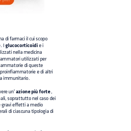
di farmaci il cui scopo
. I
glucocorticoidi
e i
izzati nella medicina
ammatori utilizzati per
fiammatorie di queste
proinfiammatorie e di altri
ma immunitario.
vere un'
azione più forte
,
ali, soprattutto nel caso dei
e gravi effetti a medio
erali di ciascuna tipologia di