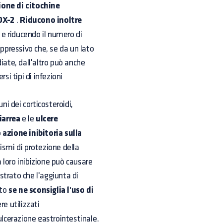
ione di citochine
OX-2
.
Riducono inoltre
 e riducendo il numero di
oppressivo che, se da un lato
te, dall'altro può anche
si tipi di infezioni
ni dei corticosteroidi,
iarrea
e le
ulcere
o
azione inibitoria sulla
ismi di protezione della
loro inibizione può causare
trato che l'aggiunta di
nto
se ne sconsiglia l'uso di
re utilizzati
cerazione gastrointestinale.