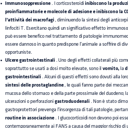
Immunosoppressione
. I corticosteroidi
inibiscono la produz
proinfiammatorie e molecole di adesione e inibiscono la C
l’attività dei macrofagi
, diminuendo la sintesi degli anticorpi
linfociti T. Esercitano quindi un significativo effetto immunos
può essere benefico nel trattamento di patologie immunomedia
essere dannoso in quanto predispone l'animale a soffrire di diver
opportuniste.
Ulcere gastrointestinali
. Uno degli effetti collaterali più comu
soprattutto se usati a dosi molto elevate, sono il
vomito,
la
d
gastrointestinali
. Alcuni di questi effetti sono dovuti alla lor
sintesi delle prostaglandine
, le quali fanno parte dei meccan
mucosa dello stomaco e della parte prossimale del duodeno; la 
ulcerazioni o perforazioni
gastroduodenali
. Non è stato dimos
gastroprotettori prevenga l'insorgenza di tali patologie, perta
routine in associazione
. I glucocorticoidi non devono poi esse
contemporaneamente ai FANS a causa del maggior rischio di ul