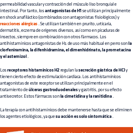
permeabilidad vascular y contracción del músculo liso bronquial e
intestinal. Por tanto, los
antagonistas de H1
se utilizan principalmente
en shock anafiláctico (combinados con antagonistas fisiológicos) y
reacciones alérgicas
. Se utilizan también en prurito, urticaria,
dermatitis, eczema de orígenes diversos, así como en picaduras de
insectos, siempre en combinación con otros fármacos. Los
antihistamínicos antagonistas de H1 de uso más habitual en perro son
la
clorfeniramina, la difenhidramina, el dimenhidrinato, la prometacina
y el astemizol
.
Los
receptores histamínicos H2
regulan la
secreción gástrica de HCl
y
tienen cierto efecto de estimulación cardiaca. Los antihistamínicos
antagonistas de este receptor se utilizan principalmente en el
tratamiento de
úlceras gastroduodenales
y gastritis, por su efecto
antisecretor. Estos fármacos son
la cimetidina y la ranitidina
.
La terapia con antihistamínicos debe mantenerse hasta que se eliminen
los agentes etiológicos, ya que
su acción es solo sintomática
.