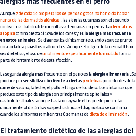
alergias más frecuentes en el perro
Aunque
7 de cada 10 propietarios de perros o gatos no han oído hablar
nunca de las dermatitis alérgicas
, las alergias cutáneas son el segundo
motivo más habitual de consultas veterinarias en perros.
La
dermatitis
atópica
canina afecta al 10% de los canes y
es la alergia más frecuente
en estos animales
. Se diagnostica clínicamente cuando aparece prurito
no asociado a parásitos o alimentos. Aunque el origen de la dermatitis no
sea dietético, el uso de
un alimento específicamente formulado
forma
parte del tratamiento de esta afección.
La segunda alergia más frecuente en el perro es la
alergia alimentaria
. S
produce por
sensibilización frente a ciertas
proteínas
procedentes de la
carne de vacuno, la leche, el pollo, el trigo o el cordero. Los síntomas que
produce este tipo de alergia son principalmente epiteliales y
gastrointestinales, aunque hasta un 25% de ellos puede presentar
únicamente otitis. Si hay sospecha clínica, el diagnóstico se confirma
cuando los síntomas remiten tras 6 semanas de
dieta de eliminación
.
El tratamiento dietético de las alergias del