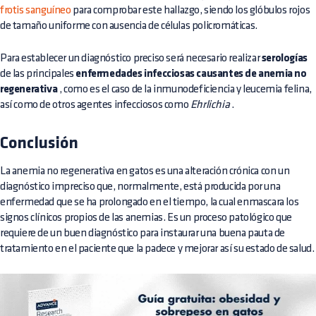
frotis sanguíneo
para comprobar este hallazgo, siendo los glóbulos rojos
de tamaño uniforme con ausencia de células policromáticas.
Para establecer un diagnóstico preciso será necesario realizar
serologías
de las principales
enfermedades infecciosas causantes de anemia no
regenerativa
, como es el caso de la inmunodeficiencia y leucemia felina,
así como de otros agentes infecciosos como
Ehrlichia
.
Conclusión
La anemia no regenerativa en gatos es una alteración crónica con un
diagnóstico impreciso que, normalmente, está producida por una
enfermedad que se ha prolongado en el tiempo, la cual enmascara los
signos clínicos propios de las anemias. Es un proceso patológico que
requiere de un buen diagnóstico para instaurar una buena pauta de
tratamiento en el paciente que la padece y mejorar así su estado de salud.