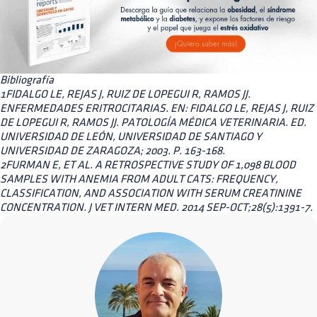
Bibliografía
1FIDALGO LE, REJAS J, RUIZ DE LOPEGUI R, RAMOS JJ.
ENFERMEDADES ERITROCITARIAS. EN: FIDALGO LE, REJAS J, RUIZ
DE LOPEGUI R, RAMOS JJ. PATOLOGÍA MÉDICA VETERINARIA. ED.
UNIVERSIDAD DE LEÓN, UNIVERSIDAD DE SANTIAGO Y
UNIVERSIDAD DE ZARAGOZA; 2003. P. 163-168.
2FURMAN E, ET AL. A RETROSPECTIVE STUDY OF 1,098 BLOOD
SAMPLES WITH ANEMIA FROM ADULT CATS: FREQUENCY,
CLASSIFICATION, AND ASSOCIATION WITH SERUM CREATININE
CONCENTRATION. J VET INTERN MED. 2014 SEP-OCT;28(5):1391-7.