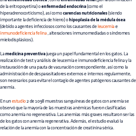
de la eritropoyetina) o
enfermedad endocrina
(como el
hiperadrenocorticismo), así como
carencias nutricionales
(siendo
importante la deficiencia de hierro) o
hipoplasia de la médula ósea
(debido a agentes infecciosos como los causantes de
leucemia
e
inmunodeficiencia felina
, alteraciones inmunomediadas o síndromes
mielodisplásicos).
La
medicina preventiva
juega un papel fundamental en los gatos. La
realización de test y análisis de leucemia e inmunodeficiencia felina y la
instauración de una pauta de vacunación correspondiente, así como la
administración de desparasitadores externos e internos regularmente,
son necesarios para evitar el contagio de agentes patógenos causantes de
anemia.
En un
estudio
2 de 1098 muestras sanguíneas de gatos con anemia se
observó que la mayoría de las muestras anémicas fueron clasificadas
como anemia no regenerativa. Las anemias más graves resultaron ser las
de los gatos con anemia regenerativa. Además, el estudio evaluó la
relación de la anemia con la concentración de creatinina sérica.