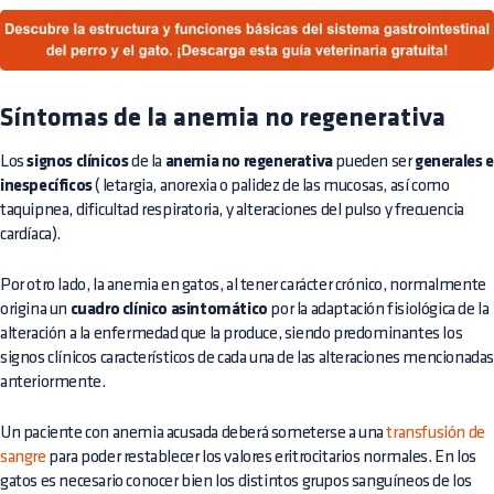
Síntomas de la anemia no regenerativa
Los
signos clínicos
de la
anemia no regenerativa
pueden ser
generales e
inespecíficos
( letargia, anorexia o palidez de las mucosas, así como
taquipnea, dificultad respiratoria, y alteraciones del pulso y frecuencia
cardíaca).
Por otro lado, la anemia en gatos, al tener carácter crónico, normalmente
origina un
cuadro clínico asintomático
por la adaptación fisiológica de la
alteración a la enfermedad que la produce, siendo predominantes los
signos clínicos característicos de cada una de las alteraciones mencionada
anteriormente.
Un paciente con anemia acusada deberá someterse a una
transfusión de
sangre
para poder restablecer los valores eritrocitarios normales. En los
gatos es necesario conocer bien los distintos grupos sanguíneos de los