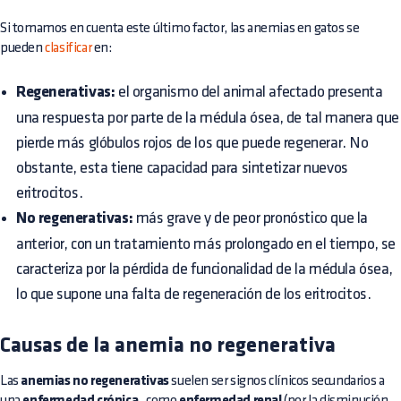
Si tomamos en cuenta este último factor, las anemias en gatos se
pueden
clasificar
en:
Regenerativas:
el organismo del animal afectado presenta
una respuesta por parte de la médula ósea, de tal manera que
pierde más glóbulos rojos de los que puede regenerar. No
obstante, esta tiene capacidad para sintetizar nuevos
eritrocitos.
No regenerativas:
más grave y de peor pronóstico que la
anterior, con un tratamiento más prolongado en el tiempo, se
caracteriza por la pérdida de funcionalidad de la médula ósea,
lo que supone una falta de regeneración de los eritrocitos.
Causas de la anemia no regenerativa
Las
anemias no regenerativas
suelen ser signos clínicos secundarios a
una
enfermedad crónica
, como
enfermedad renal
(por la disminución