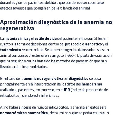
donantes y de los pacientes, debido a que pueden desencadenarse
efectos adversos que pongan en peligro la vida del animal.
Aproximación diagnóstica de la anemia no
regenerativa
La
historia clínica
y el
estilo de vida
del paciente felino son útiles en
cuanto a la toma de decisiones dentro del
protocolo diagnóstico
y el
tratamiento
recomendado. Se deben recoger los datos sobre si es un
animal con acceso al exterior o es un gato
indoor
, la pauta de vacunación
que ha seguido y cuáles han sido los métodos de prevención que han
llevado a cabo los propietarios.
En el caso de la
anemia no regenerativa
, el
diagnóstico
se basa
principalmente en la interpretación de los datos del
hemograma
realizado al paciente y, en concreto, en el
IPR
(índice de producción de
reticulocitos), siendo este inferior a 1.
Al no haber síntesis de nuevos reticulocitos, la anemia en gatos será
normocrómica
y
normocítica
, de tal manera que se podrá realizar un