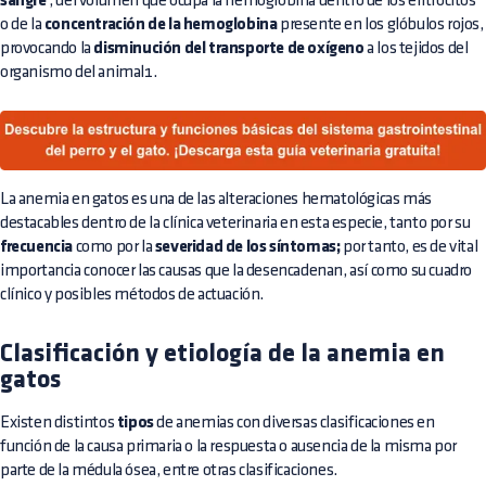
sangre
, del volumen que ocupa la hemoglobina dentro de los eritrocitos
o de la
concentración de la hemoglobina
presente en los glóbulos rojos,
provocando la
disminución del transporte de oxígeno
a los tejidos del
organismo del animal1.
La anemia en gatos es una de las alteraciones hematológicas más
destacables dentro de la clínica veterinaria en esta especie, tanto por su
frecuencia
como por la
severidad de los síntomas;
por tanto, es de vital
importancia conocer las causas que la desencadenan, así como su cuadro
clínico y posibles métodos de actuación.
Clasificación y etiología de la anemia en
gatos
Existen distintos
tipos
de anemias con diversas clasificaciones en
función de la causa primaria o la respuesta o ausencia de la misma por
parte de la médula ósea, entre otras clasificaciones.