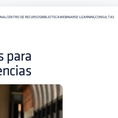
ONAL
CENTRO DE RECURSOS
BIBLIOTECA
WEBINARS
E-LEARNING
CONSULTAS
s para
encias