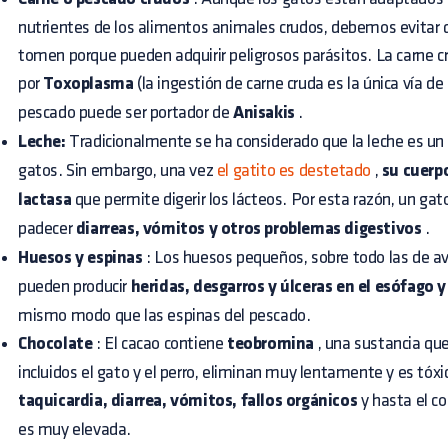
nutrientes de los alimentos animales crudos, debemos evitar 
tomen porque pueden adquirir peligrosos parásitos. La carne c
por
Toxoplasma
(la ingestión de carne cruda es la única vía de
pescado puede ser portador de
Anisakis
.
Leche:
Tradicionalmente se ha considerado que la leche es un
gatos. Sin embargo, una vez
el gatito es destetado
,
su cuerp
lactasa
que permite digerir los lácteos. Por esta razón, un gat
padecer
diarreas, vómitos y otros problemas digestivos
.
Huesos y espinas
: Los huesos pequeños, sobre todo las de ave,
pueden producir
heridas, desgarros y úlceras en el esófago y
mismo modo que las espinas del pescado.
Chocolate
: El cacao contiene
teobromina
, una sustancia qu
incluidos el gato y el perro, eliminan muy lentamente y es tóx
taquicardia, diarrea, vómitos, fallos orgánicos
y hasta el co
es muy elevada.