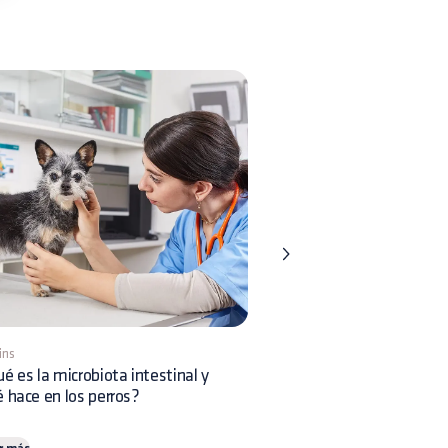
ins
3 mins
é es la microbiota intestinal y
Vómito marrón en perros: 
 hace en los perros?
son sus principales causas