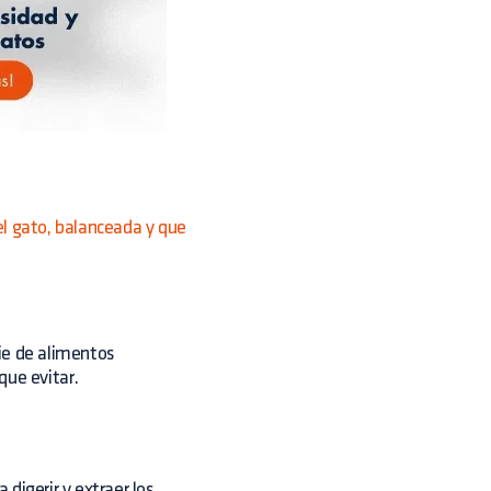
l gato, balanceada y que
ie de alimentos
que evitar.
digerir y extraer los