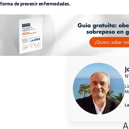
forma de prevenir enfermedades.
J
N
Li
M
L
A