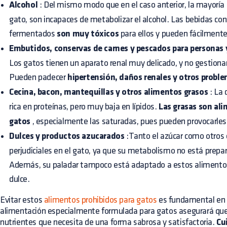
Alcohol
: Del mismo modo que en el caso anterior, la mayoría 
gato, son incapaces de metabolizar el alcohol. Las bebidas con
fermentados
son muy tóxicos
para ellos y pueden fácilmente
Embutidos, conservas de carnes y pescados para personas y
Los gatos tienen un aparato renal muy delicado, y no gestionan
Pueden padecer
hipertensión, daños renales y otros probl
Cecina, bacon, mantequillas y otros alimentos grasos
: La 
rica en proteínas, pero muy baja en lípidos.
Las grasas son al
gatos
, especialmente las saturadas, pues pueden provocarle
Dulces y productos azucarados
:Tanto el azúcar como otros
perjudiciales en el gato, ya que su metabolismo no está prepar
Además, su paladar tampoco está adaptado a estos alimentos 
dulce.
Evitar estos
alimentos prohibidos para gatos
es fundamental en e
alimentación especialmente formulada para gatos asegurará que 
nutrientes que necesita de una forma sabrosa y satisfactoria.
Cui