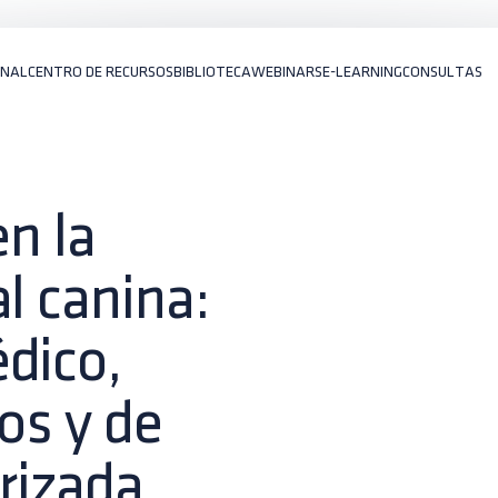
ONAL
CENTRO DE RECURSOS
BIBLIOTECA
WEBINARS
E-LEARNING
CONSULTAS
en la
l canina:
dico,
os y de
rizada.