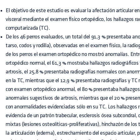
El objetivo de este estudio es evaluar la afectación articular e
visceral mediante el examen físico ortopédico, los hallazgos ra
computarizada (TC).
De los 46 perros evaluados, un total del 91,3 % presentaba ano
tarso, codos y rodilla), observadas en el examen físico, la radio
de los perros el examen ortopédico no mostró anomalías. Entr
ortopédico normal, el 61,3 % mostraba hallazgos radiográficos
artrosis, el 25,8 % presentaba radiografías normales con anor
en la TC, mientras que el 12,9 % presentaba radiografías y TC 
con examen ortopédico anormal, el 80 % presentaba hallazgos 
anormales sugestivos de artrosis, mientras que el 20 % prese
con anormalidades evidenciadas sólo en su TC. Los hallazgos ra
evidencia de un patrón trabecular, esclerosis ósea subcondral, 
mixtas (lesiones osteolíticas-proliferativas), hinchazón de los
la articulación (edema), estrechamiento del espacio articular, p