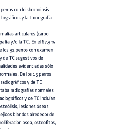
n perros con leishmaniosis
diográficos y la tomografía
malías articulares (carpo,
grafía y/o la TC. En el 67,3 %
e los 31 perros con examen
 y de TC sugestivos de
malidades evidenciadas sólo
normales. De los 15 perros
radiográficos y de TC
ntaba radiografías normales
diográficos y de TC incluían
osteólisis, lesiones óseas
 tejidos blandos alrededor de
roliferación ósea, osteofitos,