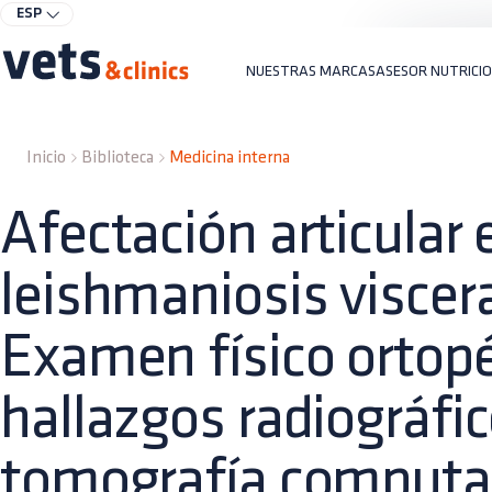
ESP
NUESTRAS MARCAS
ASESOR NUTRICI
Inicio
Biblioteca
Medicina interna
Afectación articular 
leishmaniosis viscera
Examen físico ortopé
hallazgos radiográfic
tomografía computa