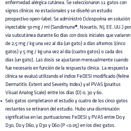
enfermedad alérgica cutánea. Se seleccionaron 11 gatos con
signos clínicos no estacionales y se diseñó un estudio
prospectivo open-label. Se administró Ciclosporina en solución
inyectable 50 mg / ml (Sandimune®, Novartis, NJ, EE. UU.) por
vía subcutánea durante 60 días con dosis iniciales que variaron
de 2,5 mg / kg una vez al día (un gato) a días alternos (cinco
gatos) y 5 mg / kg una vez al día (cuatro gatos) o cada dos
días (un gato). Las dosis se ajustaron mensualmente cuando
fue necesario en función de la respuesta clínica. La respuesta
clínica se evaluó utilizando el índice FeDESI modificado (feline
Dermatitis Extent and Severity Index) y el PVAS (pruritus
Visual Analog Scale) entre los días (D) 0, 30 y 60.
Seis gatos completaron el estudio y cuatro de los cinco gatos
restantes se retiraron del estudio. Hubo una disminución
significativa en las puntuaciones FeDESI y PVAS entre D0 y
D30, D0 y D60, y D30 y D60 (P <0.05) en los diez gatos.